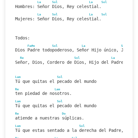
La
Sol
La
Sol
Hombres: Señor Dios, Rey celestial.
La
Sol
La
Sol
Mujeres: Señor Dios, Rey celestial.
Todos:
Fa#m
Sol
La
Sol
Dios Padre todopoderoso, Señor Hijo único, Jesucr
Re
Sol
La
Sol
Señor, Dios, Cordero de Dios, Hijo del Padre.
Lam
Sol
Tú que quitas el pecado del mundo
Re
Lam
ten piedad de nosotros.
Lam
Sol
Tú que quitas el pecado del mundo
Re
Do
atiende a nuestras súplicas.
Lam
Sol
Tú que estas sentado a la derecha del Padre,