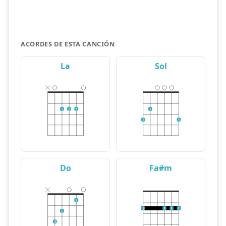
ACORDES DE ESTA CANCIÓN
La
Sol
1
2
3
1
2
3
Do
Fa#m
1
1
1
1
1
2
3