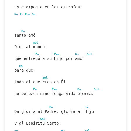
Este arpegio en las estrofas:
Do
Fa
Fam
Do
Do
Tanto amó
Sol
Dios al mundo
Fa
Fam
Do
Sol
que entregó a su Hijo por amor 
Do
para que
Sol
todo el que crea en Él
Fa
Fam
Do
Sol
no perezca sino tenga vida eterna.
Do
Fa
Da gloria al Padre, gloria al Hijo
Sol
y al Espíritu Santo;
Do
Fa
Sol