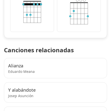
1
1
1
1
1
3
4
2
3
Canciones relacionadas
Alianza
Eduardo Meana
Y alabándote
Josep Asunción