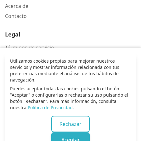
Acerca de
Contacto
Legal
Términos de servicio
Política de privacidad
Utilizamos cookies propias para mejorar nuestros
servicios y mostrar información relacionada con tus
preferencias mediante el análisis de tus hábitos de
Contacto
navegación.
Puedes aceptar todas las cookies pulsando el botón
Escríbenos
"Aceptar" o configurarlas o rechazar su uso pulsando el
botón "Rechazar". Para más información, consulta
nuestra
Política de Privacidad
.
© 2026 Alma de alabanza. Todos los derechos
Rechazar
reservados.
Aceptar