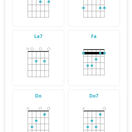
2
3
2
3
4
La7
Fa
1
1
1
2
2
3
3
4
Do
Do7
1
1
2
2
3
3
4