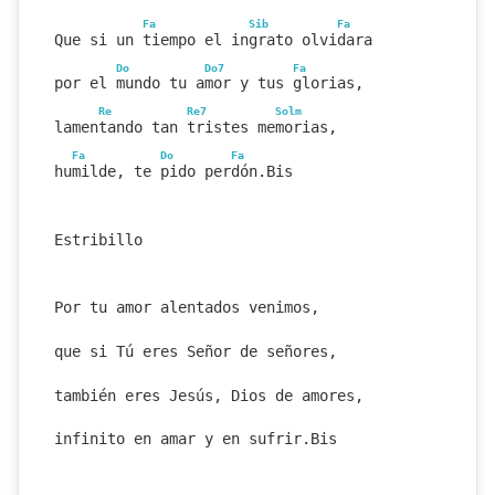
Fa
Sib
Fa
Que si un tiempo el ingrato olvidara
Do
Do7
Fa
por el mundo tu amor y tus glorias,
Re
Re7
Solm
lamentando tan tristes memorias,
Fa
Do
Fa
humilde, te pido perdón.Bis
Estribillo
Por tu amor alentados venimos,
que si Tú eres Señor de señores,
también eres Jesús, Dios de amores,
infinito en amar y en sufrir.Bis