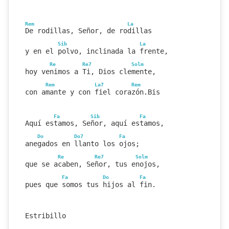
Rem
La
De rodillas, Señor, de rodillas
Sib
La
y en el polvo, inclinada la frente,
Re
Re7
Solm
hoy venimos a Ti, Dios clemente,
Rem
La7
Rem
con amante y con fiel corazón.Bis
Fa
Sib
Fa
Aquí estamos, Señor, aquí estamos,
Do
Do7
Fa
anegados en llanto los ojos;
Re
Re7
Solm
que se acaben, Señor, tus enojos,
Fa
Do
Fa
pues que somos tus hijos al fin.
Estribillo