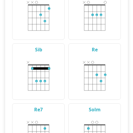
1
2
1
2
3
3
Sib
Re
1
1
1
2
2
3
4
3
Re7
Solm
1
1