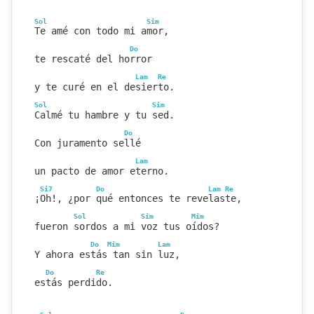
Sol
Sim
Te amé con todo mi amor,
Do
te rescaté del horror
Lam
Re
y te curé en el desierto.
Sol
Sim
Calmé tu hambre y tu sed.
Do
Con juramento sellé
Lam
un pacto de amor eterno.
Si7
Do
Lam
Re
¡Oh!, ¿por qué entonces te revelaste,
Sol
Sim
Mim
fueron sordos a mi voz tus oídos?
Do
Mim
Lam
Y ahora estás tan sin luz,
Do
Re
estás perdido.