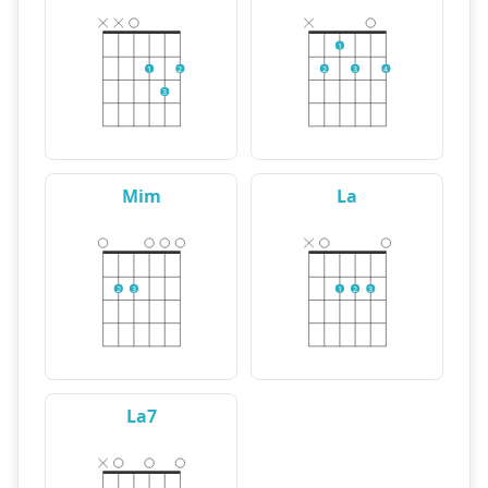
1
1
2
2
3
4
3
Mim
La
2
3
1
2
3
La7