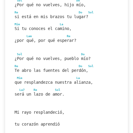
Sol
Do
¿Por qué no vuelves, hijo mío,
Re
Do
Sol
si está en mis brazos tu lugar?
Mim
La
Si tu conoces el camino,
Lam
Re
¿por qué, por qué esperar?
Sol
Do
¿Por qué no vuelves, pueblo mío?
Re
Do
Sol
Te abro las fuentes del perdón,
Mim
La
que resplandezca nuestra alianza,
La7
Re
Sol
será un lazo de amor.
Mi rayo resplandeció,
tu corazón aprendió