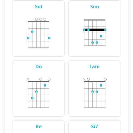
Sol
Sim
1
1
1
1
2
2
3
3
4
Do
Lam
1
1
2
2
3
3
Re
Si7