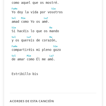
como aquel que os mostré.
Fa#m
Sim
Yo doy la vida por vosotros
Sol
Mim
La7
amad como Yo os amé.
Sim
Re
Si hacéis lo que os mando
Sol
La7
Re
y os quereis de corazón,
Fa#m
Sim
compartiréis mi pleno gozo
Sol
Mim
La7
de amar como Él me amó.
Estribillo bis
ACORDES DE ESTA CANCIÓN