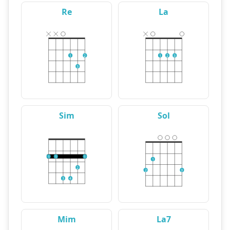
Re
La
1
2
1
2
3
3
Sim
Sol
1
1
1
1
2
2
3
3
4
Mim
La7