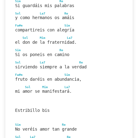
Sim
Re
Si guardáis mis palabras
Sol
La7
Re
y como hermanos os amáis
Fa#m
Sim
compartireis con alegría
Sol
Mim
La7
el don de la fraternidad.
Sim
Re
Si os poneis en camino
Sol
La7
Re
sirviendo siempre a la verdad
Fa#m
Sim
fruto daréis en abundancia,
Sol
Mim
La7
mi amor se manifestará.
Estribillo bis
Sim
Re
No veréis amor tan grande
Sol
La7
Re