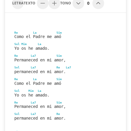
0
LETRA
TEXTO
TONO
Re
La
Sim
Como el Padre me amó
Sol
Mim
La
Yo os he amado.
Re
La7
Sim
Permaneced en mi amor,
Sol
La7
Re
La7
permaneced en mi amor.
Re
La
Sim
Como el Padre me amó
Sol
Mim
La
Yo os he amado.
Re
La7
Sim
Permaneced en mi amor,
Sol
La7
Re
permaneced en mi amor.