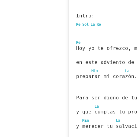
Intro:
Re
Sol
La
Re
Re
Hoy yo te ofrezco, 
en este adviento de
Mim
La
preparar mi corazón
Para ser digno de t
La
y que cumplas tu pr
Mim
La
y merecer tu salvac