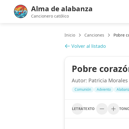
Alma de alabanza
Cancionero católico
Inicio
Canciones
Pobre c
Volver al listado
Pobre corazó
Autor:
Patricia Morales
Comunión
Adviento
Alaban
LETRA
TEXTO
TON