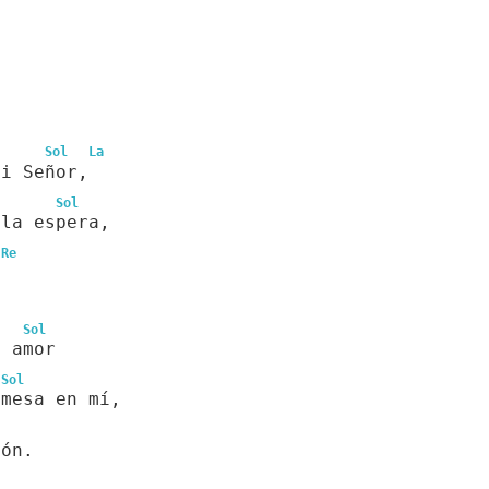
Sol
La
mi Señor,
Sol
 la espera,
Re
.
Sol
u amor
Sol
omesa en mí,
ión.