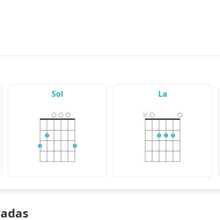
Sol
La
1
1
2
3
2
3
nadas