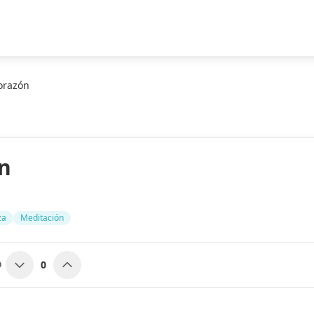
orazón
n
za
Meditación
0
O