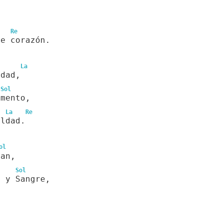
Re
re corazón.
La
rdad,
Sol
imento,
La
Re
aldad.
ol
pan,
Sol
o y Sangre,