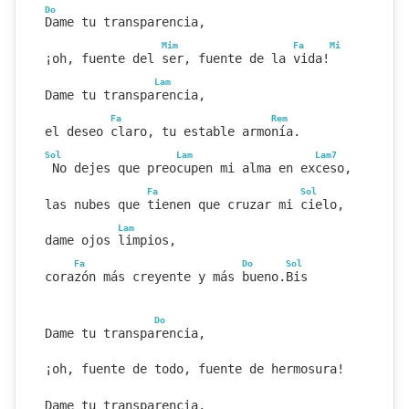
Do
Dame tu transparencia,
Mim
Fa
Mi
¡oh, fuente del ser, fuente de la vida!
Lam
Dame tu transparencia,
Fa
Rem
el deseo claro, tu estable armonía.
Sol
Lam
Lam7
 No dejes que preocupen mi alma en exceso,
Fa
Sol
las nubes que tienen que cruzar mi cielo,
Lam
dame ojos limpios,
Fa
Do
Sol
corazón más creyente y más bueno.Bis
Do
Dame tu transparencia,
¡oh, fuente de todo, fuente de hermosura!
Dame tu transparencia,