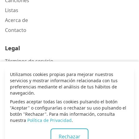
Canciones
Listas
Acerca de
Contacto
Legal
Términos de servicio
Política de privacidad
Utilizamos cookies propias para mejorar nuestros
servicios y mostrar información relacionada con tus
preferencias mediante el análisis de tus hábitos de
Contacto
navegación.
Escríbenos
Puedes aceptar todas las cookies pulsando el botón
"Aceptar" o configurarlas o rechazar su uso pulsando el
botón "Rechazar". Para más información, consulta
nuestra
Política de Privacidad
.
© 2026 Alma de alabanza. Todos los derechos
Rechazar
reservados.