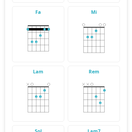
Fa
Mi
1
1
1
1
2
2
3
3
4
Lam
Rem
1
1
2
3
2
3
Sol
Lam7