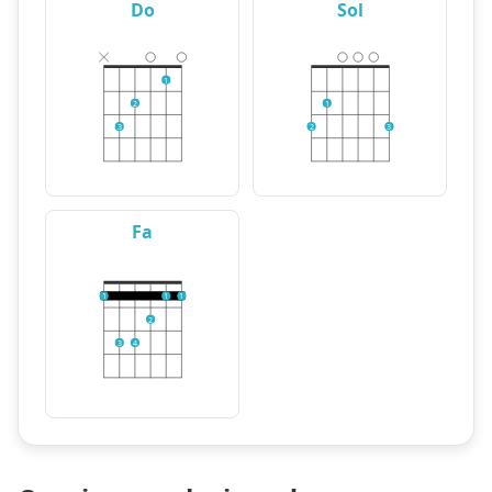
Do
Sol
1
2
1
3
2
3
Fa
1
1
1
2
3
4