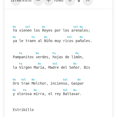
0
LETRA
TEXTO
TONO
Do
Sol
Do
Sol
Do
Ya vienen los Reyes por los arenales;
Do
Fa
Do
Sol
Do
ya le traen al Niño muy ricos pañales.
Fa
Do
Fa
Do
Pampanitos verdes, hojas de limón,
Fa
Do
Sol
Do
la Virgen María, Madre del Señor. Bis
Do
Sol
Do
Sol
Do
Oro trae Melchor, incienso, Gaspar
Do
Fa
Do
Sol
Do
y olorosa mirra, el rey Baltasar.
Estribillo