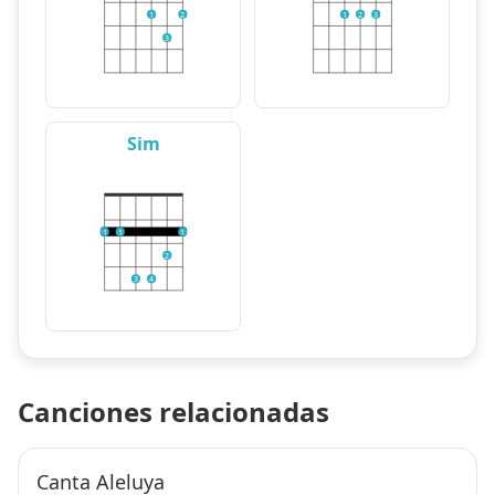
1
2
1
2
3
3
Sim
1
1
1
2
3
4
Canciones relacionadas
Canta Aleluya