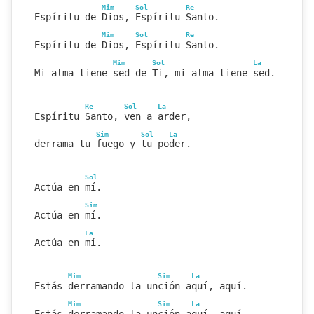
Mim
Sol
Re
Espíritu de Dios, Espíritu Santo.
Mim
Sol
Re
Espíritu de Dios, Espíritu Santo.
Mim
Sol
La
Mi alma tiene sed de Ti, mi alma tiene sed.
Re
Sol
La
Espíritu Santo, ven a arder,
Sim
Sol
La
derrama tu fuego y tu poder.
Sol
Actúa en mí.
Sim
Actúa en mí.
La
Actúa en mí.
Mim
Sim
La
Estás derramando la unción aquí, aquí.
Mim
Sim
La
Estás derramando la unción aquí, aquí.