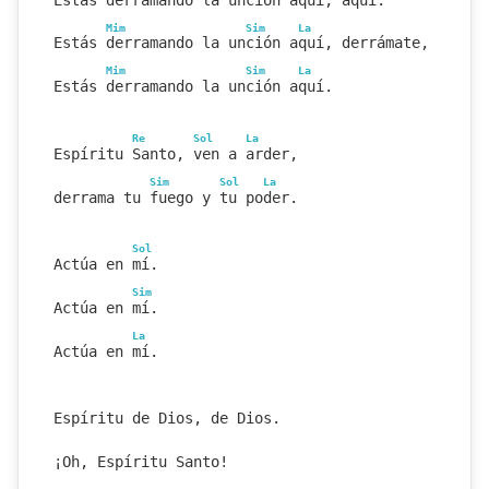
Mim
Sim
La
Estás derramando la unción aquí, derrámate, Señor
Mim
Sim
La
Estás derramando la unción aquí.
Re
Sol
La
Espíritu Santo, ven a arder,
Sim
Sol
La
derrama tu fuego y tu poder.
Sol
Actúa en mí.
Sim
Actúa en mí.
La
Actúa en mí.
Espíritu de Dios, de Dios.
¡Oh, Espíritu Santo!