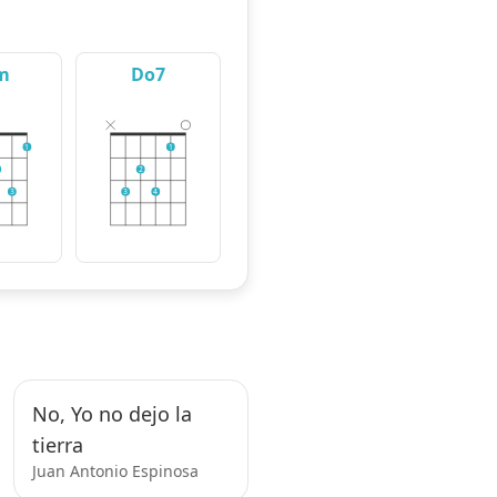
m
Do7
1
1
2
3
3
4
No, Yo no dejo la
tierra
Juan Antonio Espinosa