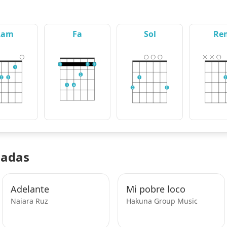
Lam
Fa
Sol
Re
1
1
1
1
2
2
3
1
2
3
4
2
3
nadas
Adelante
Mi pobre loco
Naiara Ruz
Hakuna Group Music