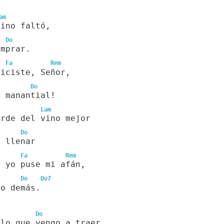
am
vino faltó,
Do
omprar.
Fa
Rem
hiciste, Señor,
Do
l manantial!
Lam
orde del vino mejor
Do
e llenar
Fa
Rem
, yo puse mi afán,
Do
Do7
lo demás.
Do
 lo que vengo a traer.