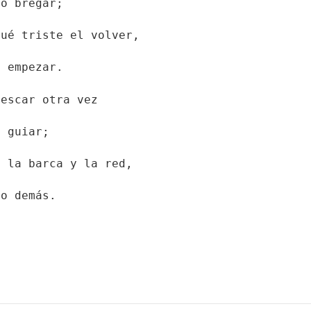
to bregar;
qué triste el volver,
e empezar.
pescar otra vez
a guiar;
n la barca y la red,
lo demás.