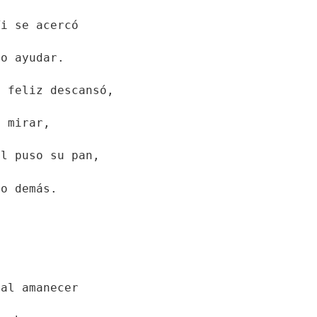
Ti se acercó
so ayudar.
e feliz descansó,
e mirar,
él puso su pan,
lo demás.
 al amanecer