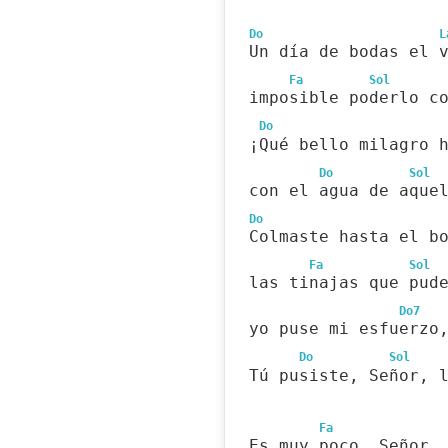
Do
L
Un día de bodas el 
Fa
Sol
imposible poderlo c
Do
¡Qué bello milagro 
Do
Sol
con el agua de aque
Do
Colmaste hasta el b
Fa
Sol
las tinajas que pud
Do7
yo puse mi esfuerzo
Do
Sol
Tú pusiste, Señor, 
Fa
Es muy poco, Señor,