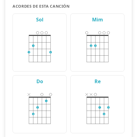
ACORDES DE ESTA CANCIÓN
Sol
Mim
1
2
3
2
3
Do
Re
1
2
1
2
3
3