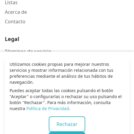
Listas
Acerca de
Contacto
Legal
Términos de servicio
Política de privacidad
Utilizamos cookies propias para mejorar nuestros
servicios y mostrar información relacionada con tus
preferencias mediante el análisis de tus hábitos de
Contacto
navegación.
Escríbenos
Puedes aceptar todas las cookies pulsando el botón
"Aceptar" o configurarlas o rechazar su uso pulsando el
botón "Rechazar". Para más información, consulta
nuestra
Política de Privacidad
.
© 2026 Alma de alabanza. Todos los derechos
Rechazar
reservados.