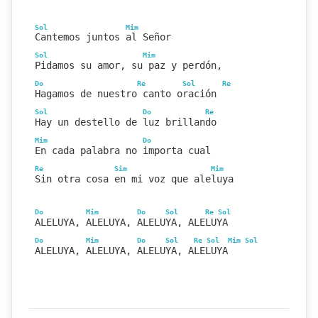
Sol
Mim
Cantemos juntos al Señor
Sol
Mim
Pidamos su amor, su paz y perdón,
Do
Re
Sol
Re
Hagamos de nuestro canto oración 
Sol
Do
Re
Hay un destello de luz brillando
Mim
Do
En cada palabra no importa cual
Re
Sim
Mim
Sin otra cosa en mi voz que aleluya
Do
Mim
Do
Sol
Re
Sol
ALELUYA, ALELUYA, ALELUYA, ALELUYA
Do
Mim
Do
Sol
Re
Sol
Mim
Sol
ALELUYA, ALELUYA, ALELUYA, ALELUYA