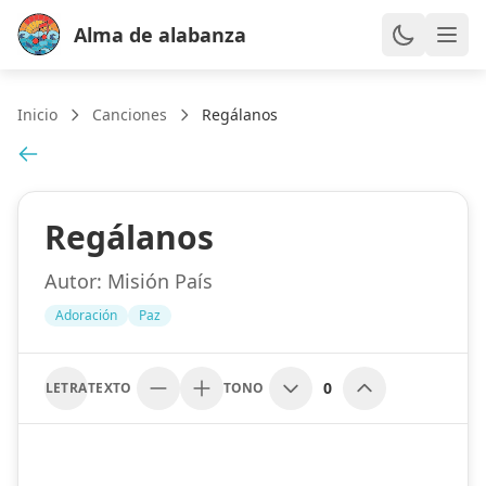
Alma de alabanza
Inicio
Canciones
Regálanos
Regálanos
Autor:
Misión País
Adoración
Paz
0
LETRA
TEXTO
TONO