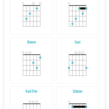
1
1
1
2
2
3
3
4
Rem
Sol
1
2
1
3
2
3
Sol7m
Sibm
1
1