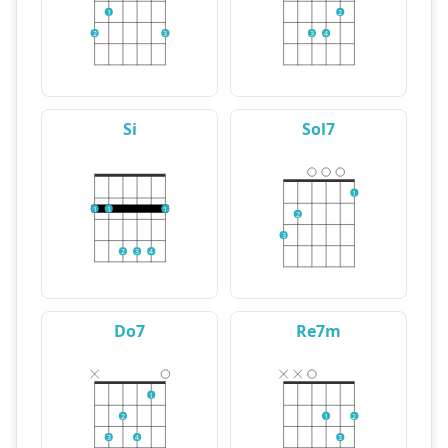
1
2
2
3
3
4
Si
Sol7
1
1
1
1
2
3
2
3
4
Do7
Re7m
1
2
1
2
3
4
3