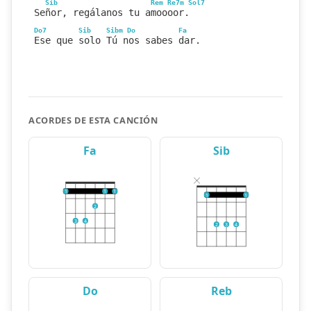
Sib
Rem
Re7m
Sol7
Señor, regálanos tu amoooor.
Do7
Sib
Sibm
Do
Fa
Ese que solo Tú nos sabes dar.
ACORDES DE ESTA CANCIÓN
Fa
Sib
1
1
1
1
1
2
3
4
2
3
4
Do
Reb