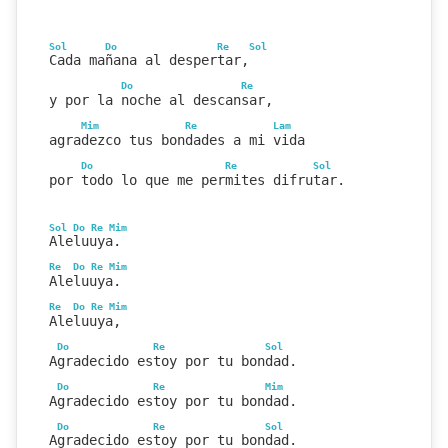
Sol
Do
Re
Sol
Cada mañana al despertar,
Do
Re
y por la noche al descansar,
Mim
Re
Lam
agradezco tus bondades a mi vida
Do
Re
Sol
por todo lo que me permites difrutar.
Sol
Do
Re
Mim
Aleluuya.
Re
Do
Re
Mim
Aleluuya.
Re
Do
Re
Mim
Aleluuya,
Do
Re
Sol
Agradecido estoy por tu bondad.
Do
Re
Mim
Agradecido estoy por tu bondad.
Do
Re
Sol
Agradecido estoy por tu bondad.