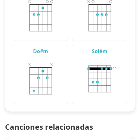
1
2
3
1
2
3
Do#m
Sol#m
4fr
1
1
1
1
1
2
3
3
4
4
Canciones relacionadas