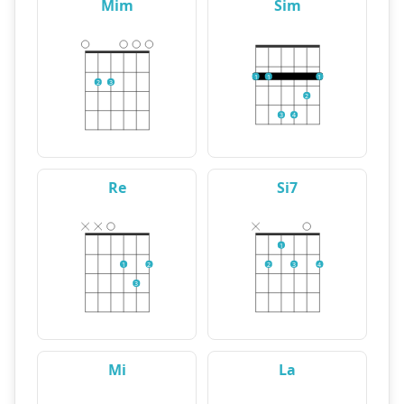
Mim
Sim
1
1
1
2
3
2
3
4
Re
Si7
1
1
2
2
3
4
3
Mi
La