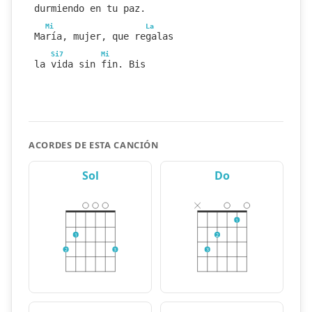
durmiendo en tu paz.
Mi
La
María, mujer, que regalas
Si7
Mi
la vida sin fin. Bis
ACORDES DE ESTA CANCIÓN
Sol
Do
1
1
2
2
3
3