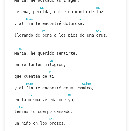
María, he buscado tu imagen,
La
Mi
serena, perdida, entre un manto de luz
Do#m
La
y al fin te encontré dolorosa,
Mi
Si7
llorando de pena a los pies de una cruz.
Mi
María, he querido sentirte,
La
entre tantos milagros,
Mi
que cuentan de ti
Do#m
Sol#m
y al fin te encontré en mi camino,
La
Mi
en la misma vereda que yo;
La
tenías tu cuerpo cansado,
Si7
un niño en los brazos,