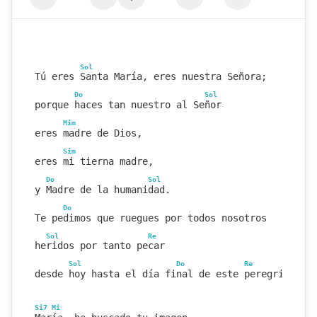
Sol
Tú eres Santa María, eres nuestra Señora;
Do
Sol
porque haces tan nuestro al Señor
Mim
eres madre de Dios,
Sim
eres mi tierna madre,
Do
Sol
y Madre de la humanidad.
Do
Te pedimos que ruegues por todos nosotros
Sol
Re
heridos por tanto pecar
Sol
Do
Re
Sol
desde hoy hasta el día final de este peregrinar.
Si7
Mi