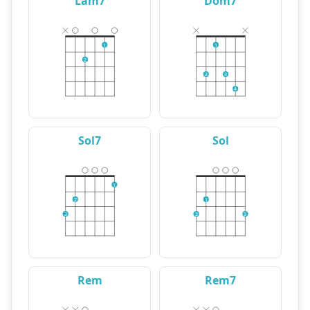
Lam7
Dom7
1
1
2
2
3
4
Sol7
Sol
1
2
1
3
2
3
Rem
Rem7