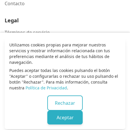
Contacto
Legal
Términos de servicio
Política de privacidad
Utilizamos cookies propias para mejorar nuestros
servicios y mostrar información relacionada con tus
preferencias mediante el análisis de tus hábitos de
Contacto
navegación.
Puedes aceptar todas las cookies pulsando el botón
Escríbenos
"Aceptar" o configurarlas o rechazar su uso pulsando el
botón "Rechazar". Para más información, consulta
nuestra
Política de Privacidad
.
© 2026 Alma de alabanza. Todos los derechos
Rechazar
reservados.
Aceptar
Inicio
Canciones
Entrar