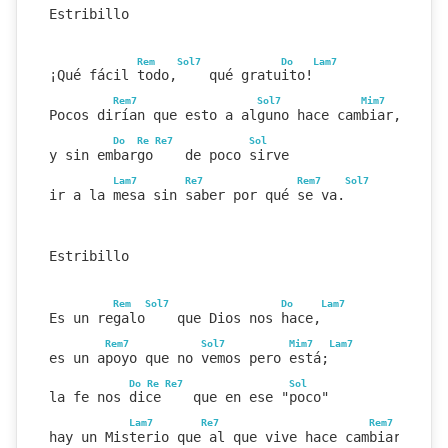
Estribillo
Rem
Sol7
Do
Lam7
¡Qué fácil todo,    qué gratuito!
Rem7
Sol7
Mim7
Lam7
Pocos dirían que esto a alguno hace cambiar,
Do
Re
Re7
Sol
y sin embargo    de poco sirve
Lam7
Re7
Rem7
Sol7
ir a la mesa sin saber por qué se va.
Estribillo
Rem
Sol7
Do
Lam7
Es un regalo    que Dios nos hace,
Rem7
Sol7
Mim7
Lam7
es un apoyo que no vemos pero está;
Do
Re
Re7
Sol
la fe nos dice    que en ese "poco"
Lam7
Re7
Rem7
Sol7
hay un Misterio que al que vive hace cambiar.