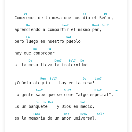
Do
Fa
Do
Comeremos de la mesa que nos dio el Señor,
Do
Lam7
Dom7
Sol7
aprendiendo a compartir el mismo pan,
Fa
Sol
pero luego en nuestro pueblo
Do
Fa
hay que comprobar
Do
Dom7
Sol7
Do
si la mesa lleva la fraternidad.
Rem
Sol7
Do
Lam7
¡Cuánta alegría    hay en la mesa!
Rem7
Sol7
Mim7
Lam7
La gente sabe que se come "algo especial".
Do
Re
Re7
Sol
Es un banquete    y Dios en medio,
Lam7
Re7
Rem7
Sol7
es la memoria de un amor universal.