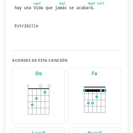
Lam7
Re7
Rem7
Sol7
hay una Vida que jamás se acabará.
Estribillo
ACORDES DE ESTA CANCIÓN
Do
Fa
1
1
1
1
2
2
3
4
3