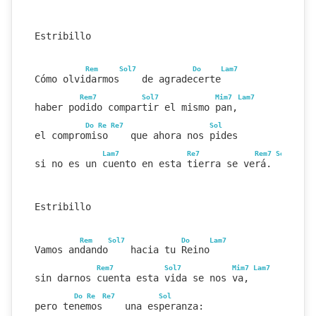
Estribillo
Rem
Sol7
Do
Lam7
Cómo olvidarmos    de agradecerte
Rem7
Sol7
Mim7
Lam7
haber podido compartir el mismo pan,
Do
Re
Re7
Sol
el compromiso    que ahora nos pides
Lam7
Re7
Rem7
Sol7
si no es un cuento en esta tierra se verá.
Estribillo
Rem
Sol7
Do
Lam7
Vamos andando    hacia tu Reino
Rem7
Sol7
Mim7
Lam7
sin darnos cuenta esta vida se nos va,
Do
Re
Re7
Sol
pero tenemos    una esperanza: