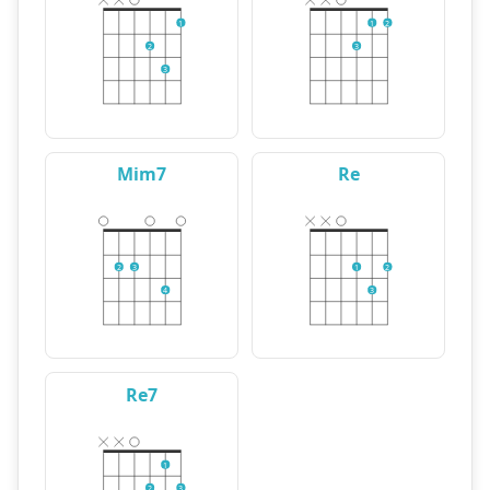
1
1
2
2
3
3
Mim7
Re
2
3
1
2
4
3
Re7
1
2
3