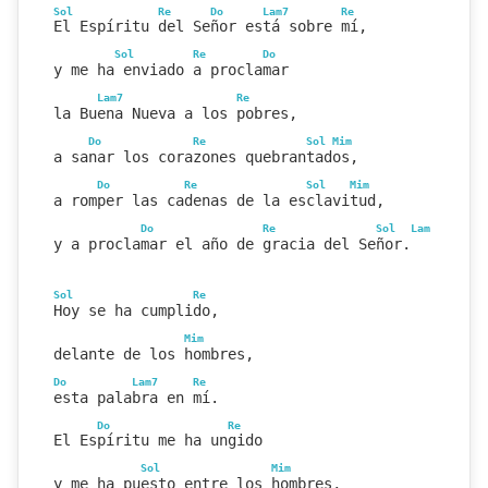
Sol
Re
Do
Lam7
Re
El Espíritu del Señor está sobre mí,
Sol
Re
Do
y me ha enviado a proclamar
Lam7
Re
la Buena Nueva a los pobres,
Do
Re
Sol
Mim
a sanar los corazones quebrantados,
Do
Re
Sol
Mim
a romper las cadenas de la esclavitud,
Do
Re
Sol
Lam
Sol
Lam
y a proclamar el año de gracia del Señor.
Sol
Re
Hoy se ha cumplido,
Mim
delante de los hombres,
Do
Lam7
Re
esta palabra en mí.
Do
Re
El Espíritu me ha ungido
Sol
Mim
y me ha puesto entre los hombres,