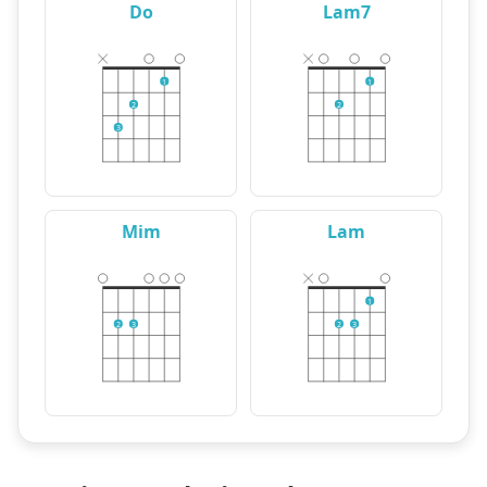
Do
Lam7
1
1
2
2
3
Mim
Lam
1
2
3
2
3