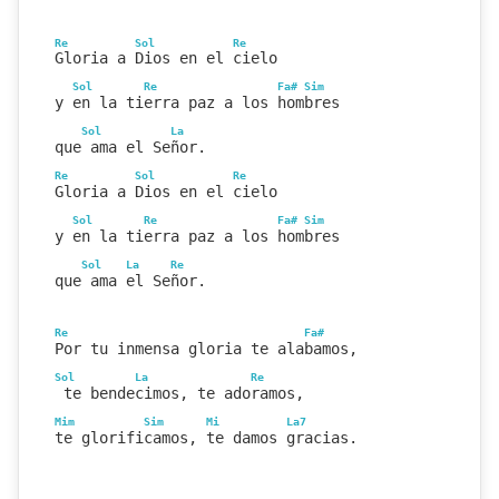
Re
Sol
Re
Gloria a Dios en el cielo
Sol
Re
Fa#
Sim
y en la tierra paz a los hombres
Sol
La
que ama el Señor.
Re
Sol
Re
Gloria a Dios en el cielo
Sol
Re
Fa#
Sim
y en la tierra paz a los hombres
Sol
La
Re
que ama el Señor.
Re
Fa#
Por tu inmensa gloria te alabamos,
Sol
La
Re
 te bendecimos, te adoramos,
Mim
Sim
Mi
La7
te glorificamos, te damos gracias.