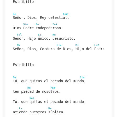
Estribillo
Re
Fa#
Señor, Dios, Rey celestial,
Sim
Re
Fa#
Dios Padre todopoderoso.
Sol
La
Re
Señor, Hijo único, Jesucristo.
Mi
Sim
Mi
La7
Señor, Dios, Cordero de Dios, Hijo del Padre.
Estribillo
Re
Sim
Tú, que quitas el pecado del mundo,
Re
Fa#
ten piedad de nosotros,
Sol
Tú, que quitas el pecado del mundo,
La
Re
atiende nuestras súplica,