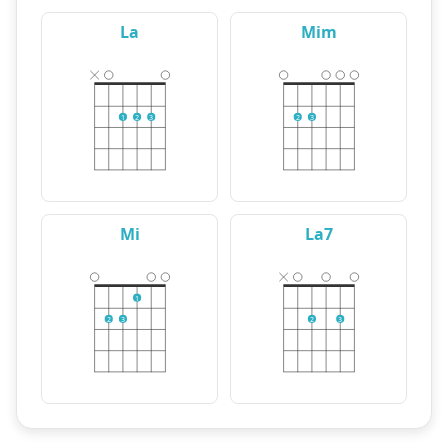
La
Mim
1
2
3
2
3
Mi
La7
1
2
3
2
3