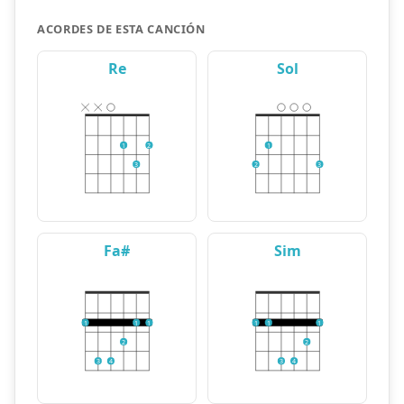
ACORDES DE ESTA CANCIÓN
Re
Sol
1
2
1
3
2
3
Fa#
Sim
1
1
1
1
1
1
2
2
3
4
3
4