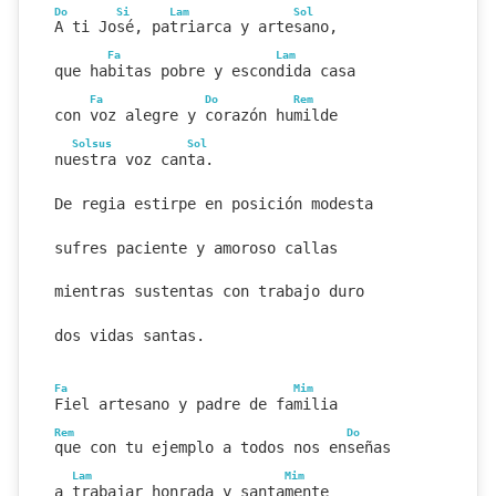
Do
Si
Lam
Sol
A ti José, patriarca y artesano,
Fa
Lam
que habitas pobre y escondida casa
Fa
Do
Rem
con voz alegre y corazón humilde
Solsus
Sol
nuestra voz canta.
De regia estirpe en posición modesta
sufres paciente y amoroso callas
mientras sustentas con trabajo duro
dos vidas santas.
Fa
Mim
Fiel artesano y padre de familia
Rem
Do
que con tu ejemplo a todos nos enseñas
Lam
Mim
a trabajar honrada y santamente