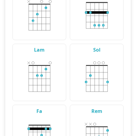
1
1
1
1
2
3
2
3
4
Lam
Sol
1
2
3
1
2
3
Fa
Rem
1
1
1
1
2