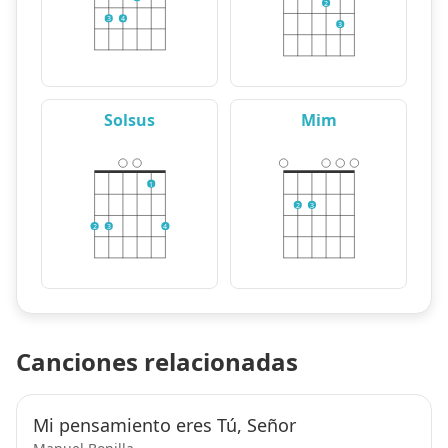
2
3
4
3
Solsus
Mim
1
2
3
2
3
4
Canciones relacionadas
Mi pensamiento eres Tú, Señor