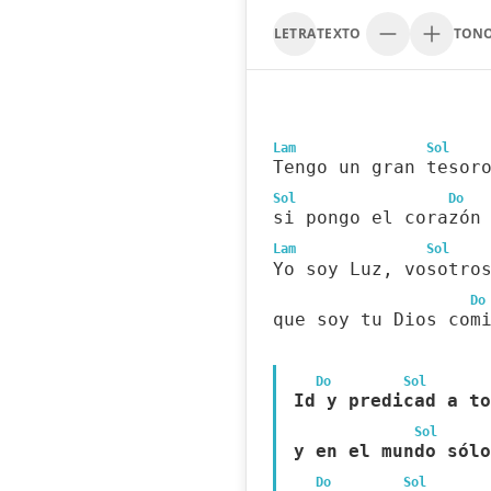
LETRA
TEXTO
TON
Lam
Sol
Tengo un gran tesor
Sol
Do
si pongo el corazón
Lam
Sol
Yo soy Luz, vosotro
Do
que soy tu Dios com
Do
Sol
Id y predicad a to
Sol
y en el mundo sólo
Do
Sol