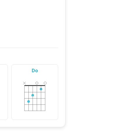
Do
1
2
3