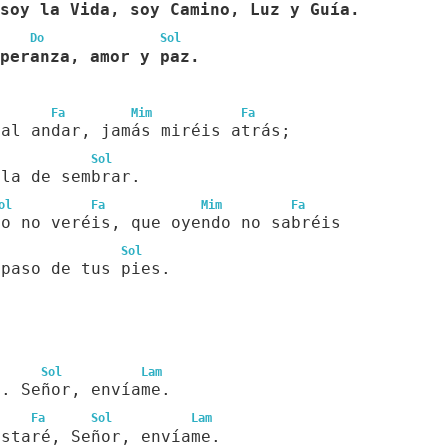
soy la Vida, soy Camino, Luz y Guía.
Do
Sol
peranza, amor y paz.
Fa
Mim
Fa
 al andar, jamás miréis atrás;
Sol
 la de sembrar.
ol
Fa
Mim
Fa
do no veréis, que oyendo no sabréis
Sol
 paso de tus pies.
Sol
Lam
e. Señor, envíame.
Fa
Sol
Lam
estaré, Señor, envíame.