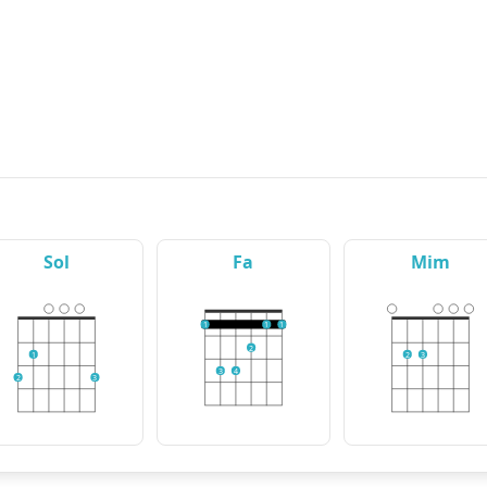
Sol
Fa
Mim
1
1
1
2
1
2
3
3
4
2
3