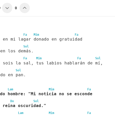
0
O
Fa
Mim
Fa
o en mi lagar donado en gratuidad
Sol
 en los demás.
Fa
Mim
Fa
Sol
s sois la sal, tus labios hablarán de mí,
Sol
ido en pan.
Lam
Mim
Fa
do hombre: "Mi noticia no se esconde
Do
Sol
 reina oscuridad."
Lam
Mim
Fa