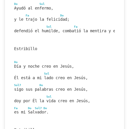
Do
Sol
Ayudó al enfermo,
Fa
Do
y le trajo la felicidad;
Sol
Fa
Do
defendió el humilde, combatió la mentira y el mal
Estribillo
Do
Día y noche creo en Jesús,
Sol
Él está a mi lado creo en Jesús,
Sol7
Do
sigo sus palabras creo en Jesús,
Sol
doy por Él la vida creo en Jesús,
Fa
Do
Sol7
Do
es mi Salvador.