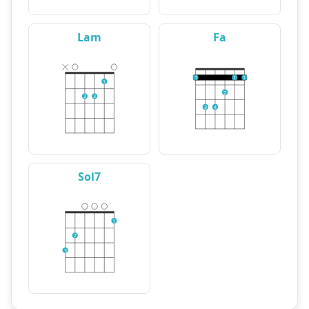
Lam
Fa
1
1
1
1
2
2
3
3
4
Sol7
1
2
3