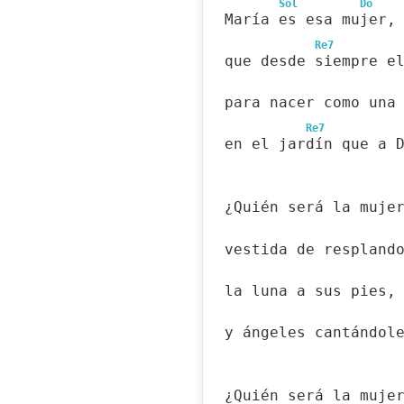
Sol
Do
María es esa mujer,
Re7
que desde siempre e
para nacer como una
Re7
en el jardín que a 
¿Quién será la muje
vestida de respland
la luna a sus pies,
y ángeles cantándol
¿Quién será la muje