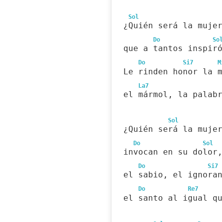
Sol
¿Quién será la muje
Do
So
que a tantos inspir
Do
Si7
M
Le rinden honor la 
La7
el mármol, la palab
Sol
¿Quién será la muje
Do
Sol
invocan en su dolor
Do
Si7
el sabio, el ignora
Do
Re7
el santo al igual q