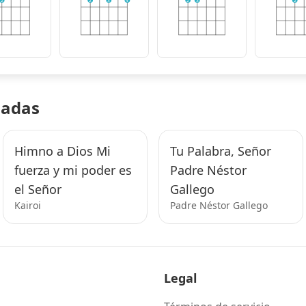
2
2
3
4
2
3
2
nadas
Himno a Dios Mi
Tu Palabra, Señor
fuerza y mi poder es
Padre Néstor
el Señor
Gallego
Kairoi
Padre Néstor Gallego
Legal