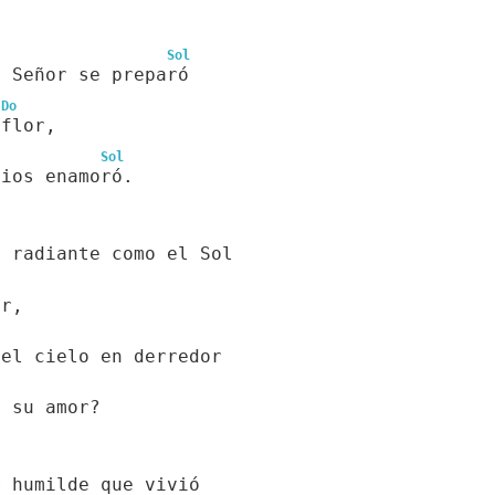
Sol
l Señor se preparó
Do
 flor,
Sol
Dios enamoró.
r radiante como el Sol
or,
 el cielo en derredor
e su amor?
r humilde que vivió