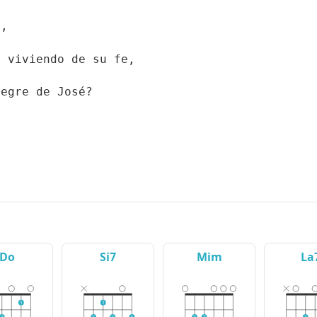
r,
, viviendo de su fe,
legre de José?
Do
Si7
Mim
La
1
1