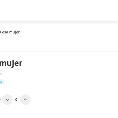
s esa mujer
 mujer
n
za
0
O