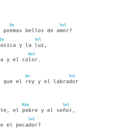
r
l
Do
Sol
ó poemas bellos de amor?
im
Sol
música y la luz,
Re7
ra y el color.
Do
Sol
r que el rey y el labrador
,
Mim
Sol
nte, el pobre y el señor,
Sol
ue el pecador?