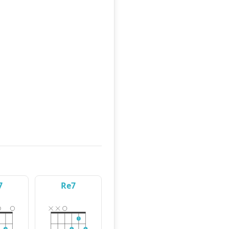
7
Re7
1