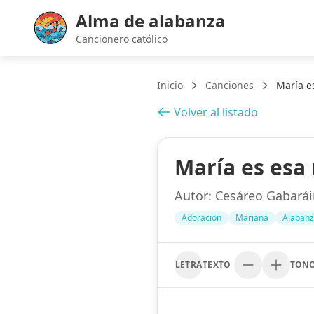
Alma de alabanza
Cancionero católico
Inicio
Canciones
María e
Volver al listado
María es esa
Autor:
Cesáreo Gabarái
Adoración
Mariana
Alaban
LETRA
TEXTO
TON