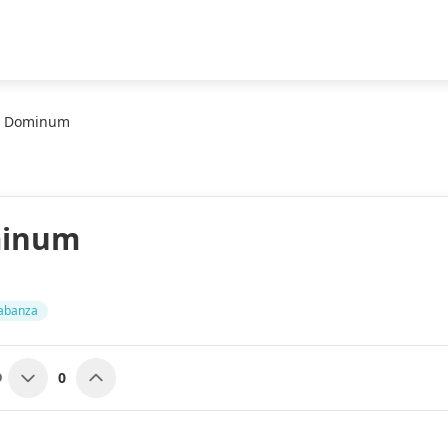
e Dominum
minum
abanza
0
O