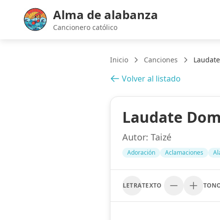
Alma de alabanza
Cancionero católico
Inicio
Canciones
Laudat
Volver al listado
Laudate Do
Autor:
Taizé
Adoración
Aclamaciones
Al
LETRA
TEXTO
TON