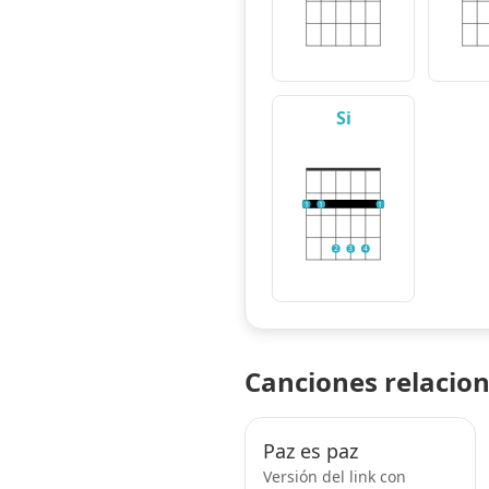
Si
1
1
1
2
3
4
Canciones relacio
Paz es paz
Versión del link con