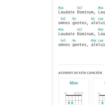
Mim
Si7
Mim
Laudate Dominum, La
Sol
Re
Do
Lam
omnes gentes, alelu
Mim
Si7
Mim
Laudate Dominum, La
Sol
Re
Mim
Lam
omnes gentes, alelu
ACORDES DE ESTA CANCIÓN
Mim
2
3
2