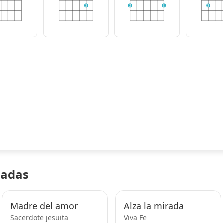
3
2
3
3
nadas
Madre del amor
Alza la mirada
Sacerdote jesuita
Viva Fe