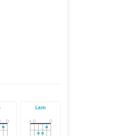
o
Lam
1
1
2
3