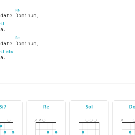
Re
udate Dominum,
Si
ia.
Re
udate Dominum,
Si
Mim
ia.
Si7
Re
Sol
D
1
3
4
1
2
1
2