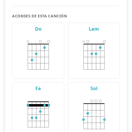
ACORDES DE ESTA CANCIÓN
Do
Lam
1
1
2
2
3
3
Fa
Sol
1
1
1
2
1
3
4
2
3