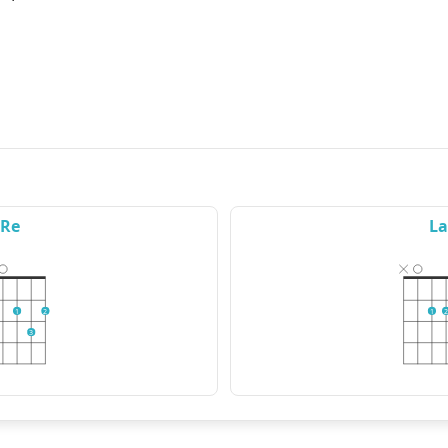
Re
La
1
2
1
2
3