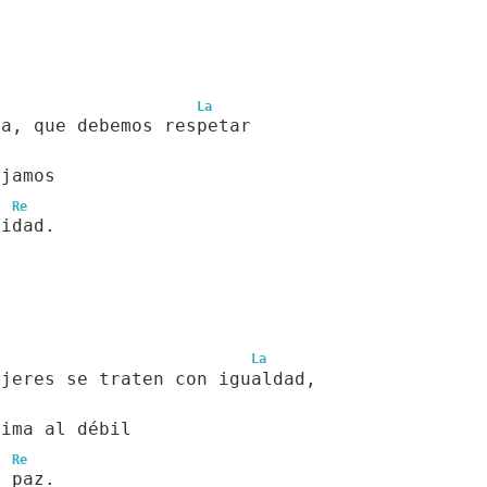
La
za, que debemos respetar
ajamos
Re
nidad.
La
ujeres se traten con igualdad,
rima al débil
Re
a paz.