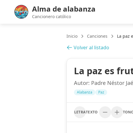
Alma de alabanza
Cancionero católico
Inicio
Canciones
La paz e
Volver al listado
La paz es frut
Autor:
Padre Néstor Jaén
Alabanza
Paz
LETRA
TEXTO
TON