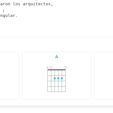
haron los arquitectos,
E
angular.
A
1
2
3