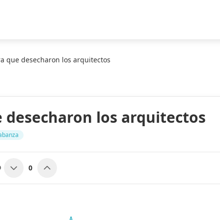
ra que desecharon los arquitectos
e desecharon los arquitectos
abanza
0
O
A