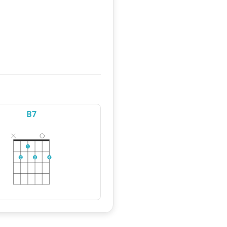
B7
1
2
3
4