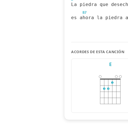
La piedra que desec
B7
es ahora la piedra 
ACORDES DE ESTA CANCIÓN
E
1
2
3