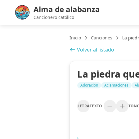
Alma de alabanza
Cancionero católico
Inicio
Canciones
La pied
Volver al listado
La piedra qu
Adoración
Aclamaciones
Al
LETRA
TEXTO
TON
E