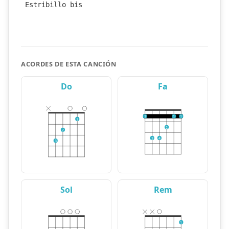
Estribillo bis
ACORDES DE ESTA CANCIÓN
Do
Fa
1
1
1
1
2
2
3
4
3
Sol
Rem
1