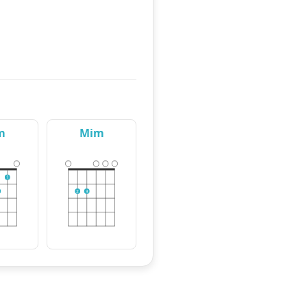
m
Mim
1
2
3