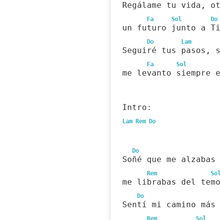
Regálame tu vida, o
Fa
Sol
Do
un futuro junto a T
Do
Lam
Seguiré tus pasos, 
Fa
Sol
me levanto siempre 
Intro:
Lam
Rem
Do
Do
Soñé que me alzabas
Rem
So
me librabas del tem
Do
Sentí mi camino más
Rem
Sol