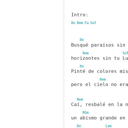
Intro:
Do
Rem
Fa
Sol
Do
Busqué paraísos sin
Rem
So
horizontes sin tu L
Do
Pinté de colores mi
Rem
pero el cielo no er
Rem
Caí, resbalé en la 
Mim
un abismo grande en
Do
Lam