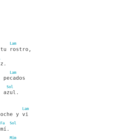
Lam
 tu rostro,
l
uz.
Lam
s pecados
Sol
a azul.
Lam
noche y vi
Fa
Sol
 mí.
Mim