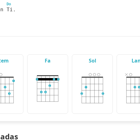
Do
en Ti.
Rem
Fa
Sol
La
1
1
1
1
2
2
1
2
3
3
4
3
2
3
nadas