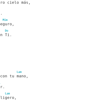
tro cielo más,
i.
Mim
seguro,
Do
en Ti.
Lam
 con tu mano,
l
or.
Lam
 ligero,