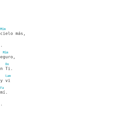
Mim
 cielo más,
i.
Mim
seguro,
Do
en Ti.
Lam
 y vi
Fa
 mí.
r.