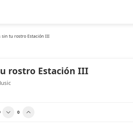
 sin tu rostro Estación III
tu rostro Estación III
usic
0
O