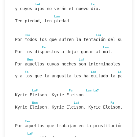
La#
Fa
y cuyos ojos no verán el nuevo día.
Lam
Ten piedad, ten piedad.
Rem
La#
Por todos los que sufren la tentación del suicidi
Fa
Lam
Por los dispuestos a dejar ganar al mal.
Rem
La#
Por aquellos cuyas noches son interminables
Fa
Lam
La7
La
Re
y a los que la angustia les ha quitado la paz.
La#
Fa
Lam
La7
Kyrie Eleison, Kyrie Eleison.
Rem
La#
Fa
Lam
La7
Kyrie Eleison, Kyrie Eleison, Kyrie Eleison.
Rem
Por aquellos que trabajan en la prostitución
La#