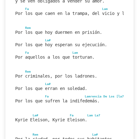
y se ven obligados a vender su amor.
Fa
Lam
Por los que caen en la trampa, del vicio y las dr
Rem
Por los que hoy duermen en prisión.
La#
Por los que hoy esperan su ejecución.
Fa
Lam
Por aquellos a los que torturan.
Rem
Por criminales, por los ladrones.
La#
Por los que erran en soledad.
Fa
Lamrencia De Los [la7
La
Rem
Por los que sufren la indifedemás.
La#
Fa
Lam
La7
Kyrie Eleison, Kyrie Eleison.
Rem
La#
Por la ciudad, por todos sus habitantes