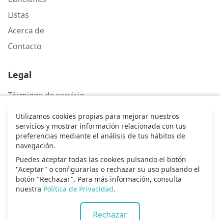
Listas
Acerca de
Contacto
Legal
Términos de servicio
Política de privacidad
Utilizamos cookies propias para mejorar nuestros
servicios y mostrar información relacionada con tus
preferencias mediante el análisis de tus hábitos de
Contacto
navegación.
Puedes aceptar todas las cookies pulsando el botón
Escríbenos
"Aceptar" o configurarlas o rechazar su uso pulsando el
botón "Rechazar". Para más información, consulta
nuestra
Política de Privacidad
.
© 2026 Alma de alabanza. Todos los derechos
Rechazar
reservados.