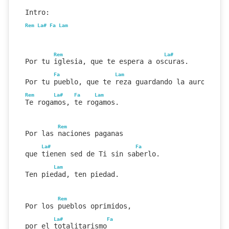
Intro:
Rem
La#
Fa
Lam
Rem
La#
Por tu iglesia, que te espera a oscuras.
Fa
Lam
Por tu pueblo, que te reza guardando la aurora.
Rem
La#
Fa
Lam
Te rogamos, te rogamos.
Rem
Por las naciones paganas
La#
Fa
que tienen sed de Ti sin saberlo.
Lam
Ten piedad, ten piedad.
Rem
Por los pueblos oprimidos,
La#
Fa
por el totalitarismo