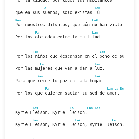
Fa
Lam
que en sus sueños, solo existas Tú.
Rem
La#
Por nuestros difuntos, que aún no han visto tu ro
Fa
Lam
Por los alejados entre la multitud.
Rem
La#
Por los niños que descansan en el seno de su madr
Fa
Lam
Por las mujeres que van a dar a luz.
Rem
La#
Para que reine tu paz en cada hogar.
Fa
Lam
La
Rem
Por los que quieren saciar tu sed de amar.
La#
Fa
Lam
La7
Kyrie Eleison, Kyrie Eleison.
Rem
La#
Fa
Lam
La7
Kyrie Eleison, Kyrie Eleison, Kyrie Eleison.