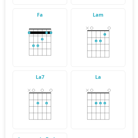
Fa
Lam
1
1
1
1
2
2
3
3
4
La7
La
2
3
1
2
3