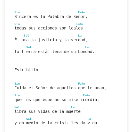
Sim
Fa#m
Sincera es la Palabra de Señor,
Sim
Fa#m
todas sus acciones son leales.
Sol
La
Él ama la justicia y la verdad,
Sol
La
la tierra está llena de su bondad.
Estribillo
Sim
Fa#m
Cuida el Señor de aquellos que le aman,
Sim
Fa#m
que los que esperan su misericordia,
Sol
La
libra sus vidas de la muerte
Sol
La
y en medio de la crisis les da vida.