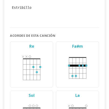
Estribillo
ACORDES DE ESTA CANCIÓN
Re
Fa#m
1
1
1
1
1
2
3
3
4
Sol
La