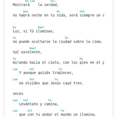
Do
Lam
Sol
Mostrará    la verdad,
Rem
Do
Sim
S
no habrá noche en tu vida, será siempre un desper
Do
Rem7
Luz, si Tú iluminas,
Fa
Do
no puede ocultarse la ciudad sobre la cima.
Rem7
Sal excelente,
Fa
Do
mirando hacia el cielo, con los pies en el presen
Lam
Sol
Fa
   Y aunque quizás tropieces,
Lam
Sol
Fa
   no olvides que Jesús cayó tres.
veces
Lam
Sol
Fa
   Levántate y camina,
Lam
Sol
Fa
   que con tu andar el mundo se ilumina.