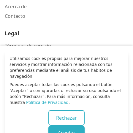
Acerca de
Contacto
Legal
Términos de servicio
Política de privacidad
Utilizamos cookies propias para mejorar nuestros
servicios y mostrar información relacionada con tus
preferencias mediante el análisis de tus hábitos de
Contacto
navegación.
Escríbenos
Puedes aceptar todas las cookies pulsando el botón
"Aceptar" o configurarlas o rechazar su uso pulsando el
botón "Rechazar". Para más información, consulta
nuestra
Política de Privacidad
.
© 2026 Alma de alabanza. Todos los derechos
Rechazar
reservados.
Aceptar