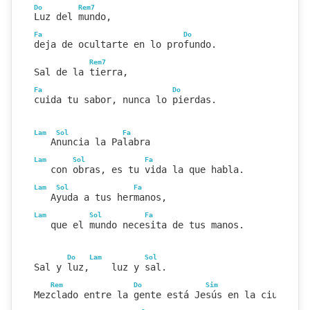
Do
Rem7
Luz del mundo,
Fa
Do
deja de ocultarte en lo profundo.
Rem7
Sal de la tierra,
Fa
Do
cuida tu sabor, nunca lo pierdas.
Lam
Sol
Fa
   Anuncia la Palabra
Lam
Sol
Fa
   con obras, es tu vida la que habla.
Lam
Sol
Fa
   Ayuda a tus hermanos,
Lam
Sol
Fa
   que el mundo necesita de tus manos.
Do
Lam
Sol
Sal y luz,    luz y sal.
Rem
Do
Sim
Sol
Mezclado entre la gente está Jesús en la ciudad.