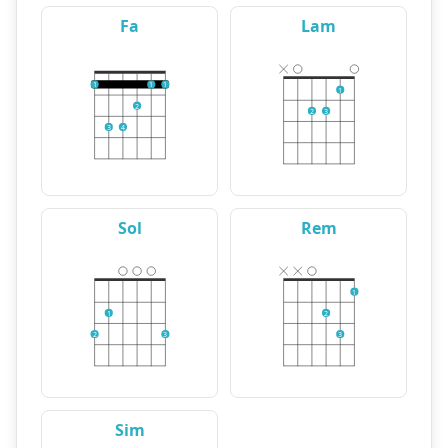
Fa
Lam
1
1
1
1
2
2
3
3
4
Sol
Rem
1
1
2
2
3
3
Sim