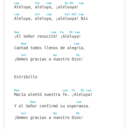
Lam
Sol
Lam
Do
Re
Lam
Aleluya, aleluya, ¡aleluuya!
Lam
Sol
Lam
Sol
Mi7
Lam
Aleluya, aleluya, ¡aleluuya! Bis
Rem
Lam
Fa
Mi
Lam
¡El Señor resucitó! ¡Aleluya!
Rem
Lam
Cantad todos llenos de alegría.
Sol
Re
Mi
¡Demos gracias a nuestro Dios!
Estribillo
Rem
Lam
Fa
Mi
Lam
María alentó nuestra fe. ¡Aleluya!
Rem
Lam
Y el Señor confirmó su esperanza.
Sol
Re
Mi
¡Demos gracias a nuestro Dios!