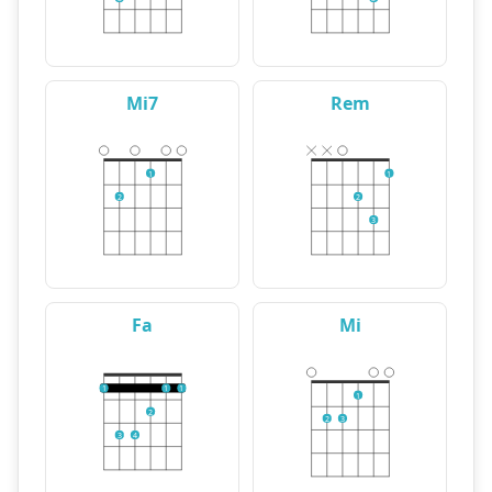
Mi7
Rem
1
1
2
2
3
Fa
Mi
1
1
1
1
2
2
3
3
4