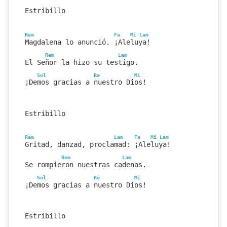
Estribillo
Rem
Fa
Mi
Lam
Magdalena lo anunció. ¡Aleluya!
Rem
Lam
El Señor la hizo su testigo.
Sol
Re
Mi
¡Demos gracias a nuestro Dios!
Estribillo
Rem
Lam
Fa
Mi
Lam
Gritad, danzad, proclamad: ¡Aleluya!
Rem
Lam
Se rompieron nuestras cadenas.
Sol
Re
Mi
¡Demos gracias a nuestro Dios!
Estribillo