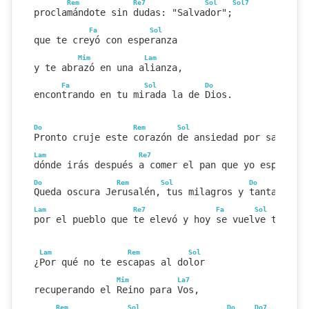
Rem
Re7
Sol
Sol7
proclamándote sin dudas: "Salvador";
Fa
Sol
que te creyó con esperanza
Mim
Lam
y te abrazó en una alianza,
Fa
Sol
Do
encontrando en tu mirada la de Dios.
Do
Rem
Sol
Do
Pronto cruje este corazón de ansiedad por saber
Lam
Re7
Sol
dónde irás después a comer el pan que yo esperé.
Do
Rem
Sol
Do
Queda oscura Jerusalén, tus milagros y tanta fe,
Lam
Re7
Fa
Sol
Do
por el pueblo que te elevó y hoy se vuelve traido
Lam
Rem
Sol
¿Por qué no te escapas al dolor
Mim
La7
recuperando el Reino para Vos,
Rem
Sol
Do
Do7