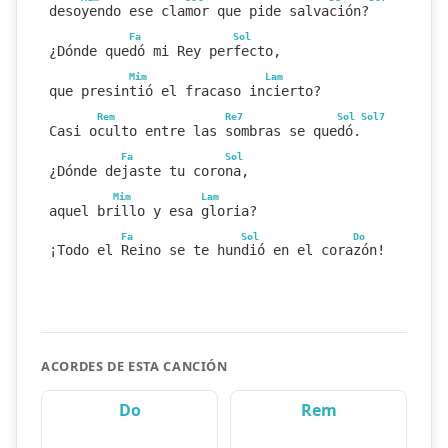
desoyendo ese clamor que pide salvación?
Fa
Sol
¿Dónde quedó mi Rey perfecto,
Mim
Lam
que presintió el fracaso incierto?
Rem
Re7
Sol
Sol7
Casi oculto entre las sombras se quedó.
Fa
Sol
¿Dónde dejaste tu corona,
Mim
Lam
aquel brillo y esa gloria?
Fa
Sol
Do
¡Todo el Reino se te hundió en el corazón!
ACORDES DE ESTA CANCIÓN
Do
Rem