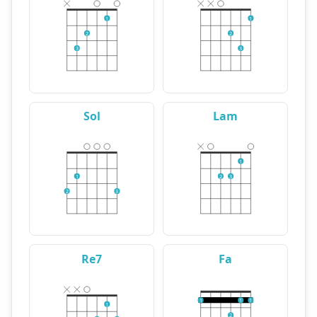
1
1
2
2
3
3
Sol
Lam
1
1
2
3
2
3
Re7
Fa
1
1
1
1
2