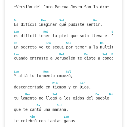
*Versión del Coro Pascua Joven San Isidro*
Do
Rem
Sol
Do
Es difícil imaginar qué pudiste sentir,
Lam
Re7
Sol
es difícil tener la piel que sólo lleva el Rey.
Do
Rem
Sol
Do
En secreto yo te seguí por temor a la multitud,
Lam
Re7
Fa
Sol
Do
Lam
cuando entraste a Jerusalén te diste a conocer.
Lam
Rem
Sol
Y allá tu tormento empezó,
Mim
La7
desconcertado en tiempo y en Dios,
Rem
Sol
Do
Do7
tu lamento no llegó a los oídos del pueblo
Fa
Sol
que te cantó una mañana,
Mim
Lam
te celebró con tantas ganas