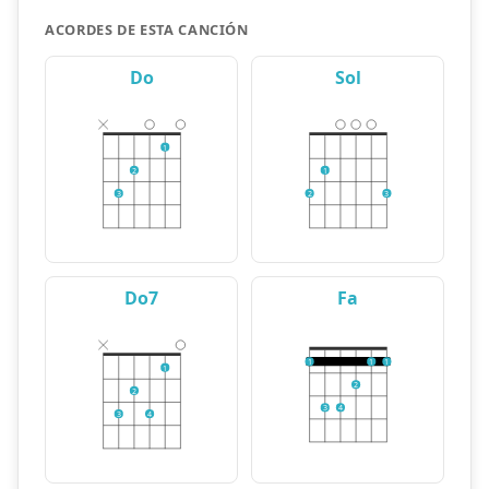
ACORDES DE ESTA CANCIÓN
Do
Sol
1
2
1
3
2
3
Do7
Fa
1
1
1
1
2
2
3
4
3
4