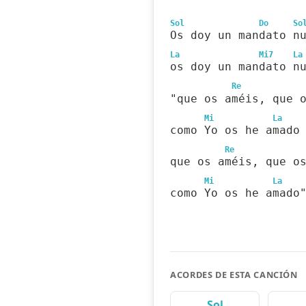
Sol
Do
So
Os doy un mandato n
La
Mi7
La
os doy un mandato n
Re
"que os améis, que 
Mi
La
como Yo os he amado
Re
que os améis, que o
Mi
La
como Yo os he amado
ACORDES DE ESTA CANCIÓN
Sol