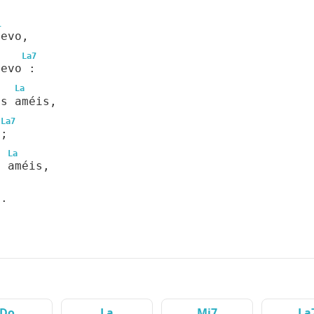
l
uevo,
La7
uevo :
La
os améis,
La7
 ;
La
s améis,
".
Do
La
Mi7
La