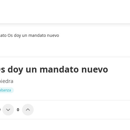
ato Os doy un mandato nuevo
Os doy un mandato nuevo
piedra
abanza
0
O