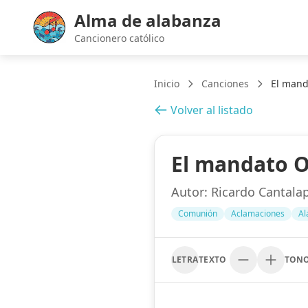
Alma de alabanza
Cancionero católico
Inicio
Canciones
El mand
Volver al listado
El mandato 
Autor:
Ricardo Cantala
Comunión
Aclamaciones
Al
LETRA
TEXTO
TON