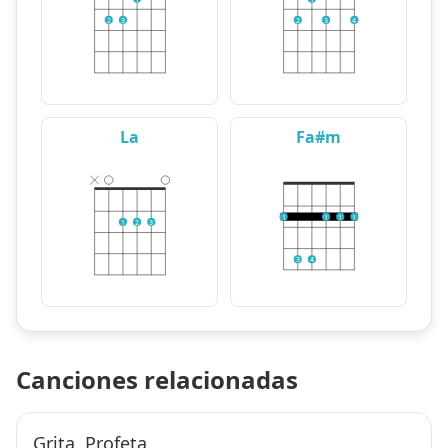
2
3
2
3
4
La
Fa#m
1
1
1
1
1
2
3
3
4
Canciones relacionadas
Grita, Profeta