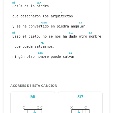
Mi
Si7
Jesús es la piedra
La
Mi
que desecharon los arquitectos,
Fa#m
La
y se ha convertido en piedra angular.
Mi
Si7
La
Bajo el cielo, no se nos ha dado otro nombre
Mi
 que pueda salvarnos,
Fa#m
La
ningún otro nombre puede salvar.
ACORDES DE ESTA CANCIÓN
Mi
Si7
1
1