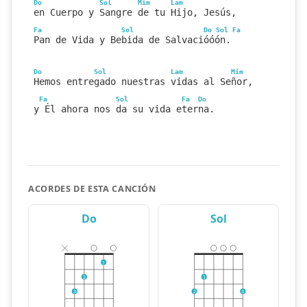
Do
Sol
Mim
Lam
en Cuerpo y Sangre de tu Hijo, Jesús,
Fa
Sol
Do
Sol
Fa
Pan de Vida y Bebida de Salvacióóón.
Do
Sol
Lam
Mim
Hemos entregado nuestras vidas al Señor,
Fa
Sol
Fa
Do
y Él ahora nos da su vida eterna.
ACORDES DE ESTA CANCIÓN
Do
Sol
1
2
1
3
2
3