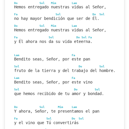
Do
Sol
Mim
Lam
Hemos entregado nuestras vidas al Señor,
Fa
Sol
Do
Sol
no hay mayor bendición que ser de Él.
Do
Sol
Mim
Lam
Hemos entregado nuestras vidas al Señor,
Fa
Sol
Do
Sol
Fa
y Él ahora nos da su vida eteerna.
Lam
Fa
Bendito seas, Señor, por este pan
Sol
Do
Sol
fruto de la tierra y del trabajo del hombre.
Lam
Fa
Bendito seas, Señor, por este vino
Sol
Do
Sol
que hemos recibido de tu amor y bondad.
Do
Sol
Mim
Lam
Y ahora, Señor, te presentamos el pan
Fa
Sol
Do
Sol
y el vino que Tú convertirás