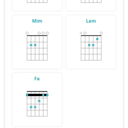
Mim
Lam
1
2
3
2
3
Fa
1
1
1
2
3
4