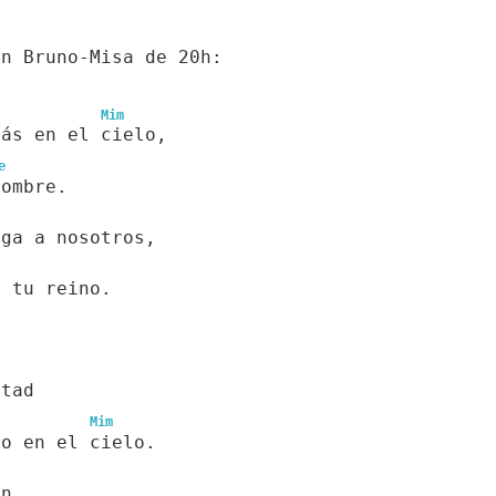
an Bruno-Misa de 20h:
Mim
tás en el cielo,
e
nombre.
nga a nosotros,
a tu reino.
ntad
Mim
mo en el cielo.
an,