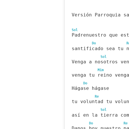
Versión Parroquia s
Sol
Padrenuestro que es
Do
R
santificado sea tu 
Sol
Venga a nosotros ve
Mim
venga tu reino veng
Do
Hágase hágase
Re
tu voluntad tu volu
Sol
así en la tierra co
Do
Re
Danos hoy nuestro p