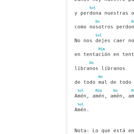
Sol
y perdona nuestras 
Do
R
como nosotros perdo
Sol
No nos dejes caer n
Mim
en tentación en ten
Do
líbranos líbranos
Re
de todo mal de todo
Sol
Mim
Do
R
Amén, amén, amén, a
Sol
Amén.
Nota: Lo que está e