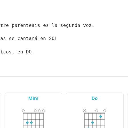
ntre paréntesis es la segunda voz.
cas se cantará en SOL
hicos, en DO.
Mim
Do
1
2
3
2