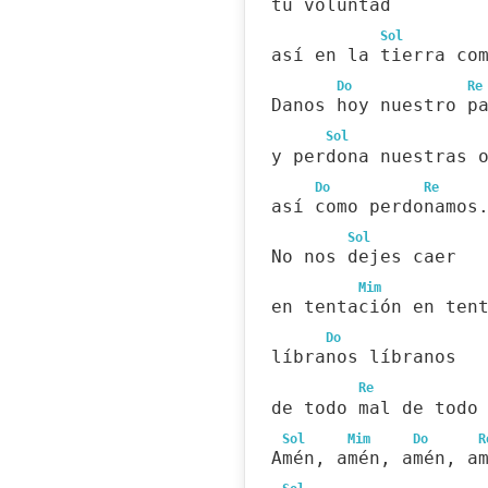
tu voluntad
Sol
así en la tierra co
Do
Re
Danos hoy nuestro p
Sol
y perdona nuestras 
Do
Re
así como perdonamos
Sol
No nos dejes caer
Mim
en tentación en ten
Do
líbranos líbranos
Re
de todo mal de todo
Sol
Mim
Do
R
Amén, amén, amén, a