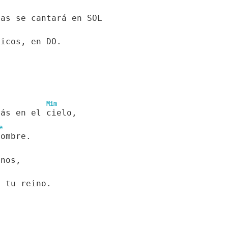
cas se cantará en SOL
hicos, en DO.
Mim
tás en el cielo,
e
nombre.
 nos,
a tu reino.