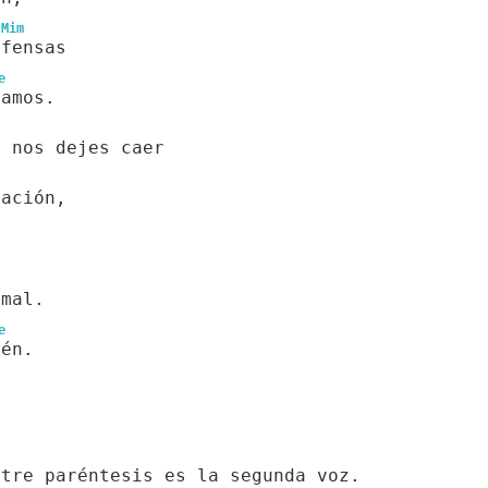
Mim
ofensas
e
namos.
o nos dejes caer
tación,
 mal.
e
mén.
ntre paréntesis es la segunda voz.