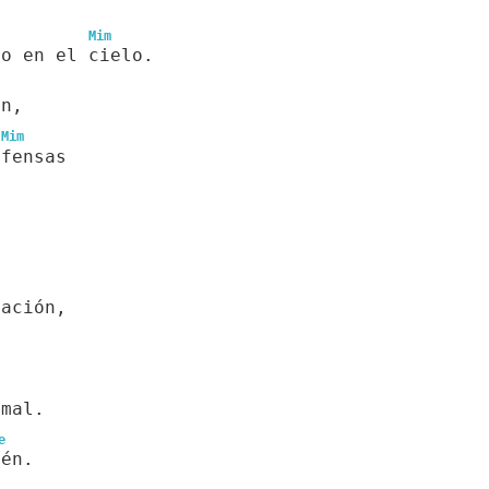
Mim
mo en el cielo.
an,
Mim
ofensas
.
tación,
 mal.
e
mén.