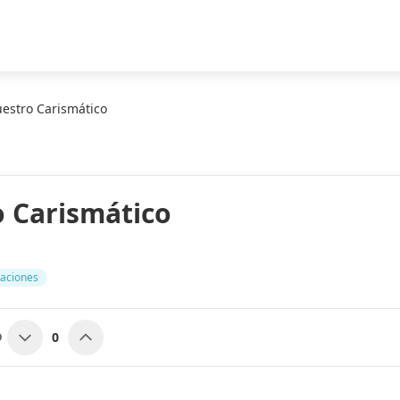
estro Carismático
 Carismático
aciones
0
O