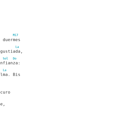
Mi7
e duermes
La
ngustiada,
Sol
Do
onfianza:
La
alma. Bis
scuro
fe,