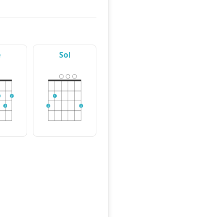
e
Sol
2
1
3
2
3