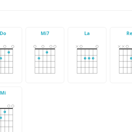
Do
Mi7
La
R
1
1
2
2
1
2
3
1
Mi
1
3