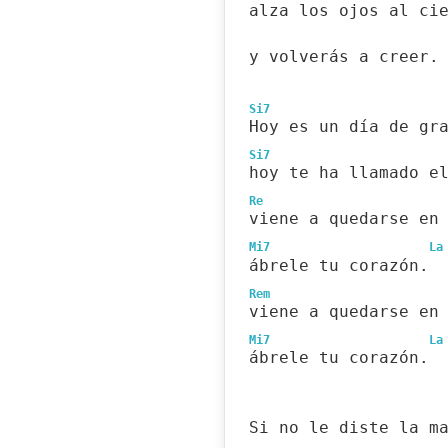
alza los ojos al ci
y volverás a creer.
Si7
Hoy es un día de gr
Si7
hoy te ha llamado e
Re
viene a quedarse en
Mi7
La
ábrele tu corazón.
Rem
viene a quedarse en
Mi7
La
ábrele tu corazón.
Si no le diste la m