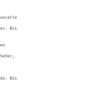
,
buscarlo
mor. Bis
ces
 Señor,
o
dón. Bis