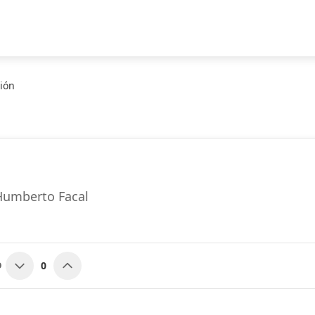
ión
 Humberto Facal
0
O