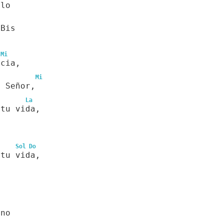
elo
 Bis
Mi
acia,
Mi
l Señor,
La
 tu vida,
Sol
Do
 tu vida,
ano