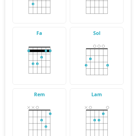
3
Fa
Sol
1
1
1
2
1
3
4
2
3
Rem
Lam
1
1
2
2
3
3