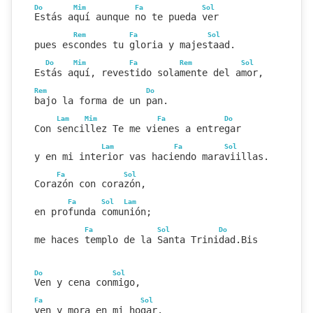
Do
Mim
Fa
Sol
Estás aquí aunque no te pueda ver
Rem
Fa
Sol
pues escondes tu gloria y majestaad.
Do
Mim
Fa
Rem
Sol
Estás aquí, revestido solamente del amor,
Rem
Do
bajo la forma de un pan.
Lam
Mim
Fa
Do
Con sencillez Te me vienes a entregar
Lam
Fa
Sol
y en mi interior vas haciendo maraviillas.
Fa
Sol
Corazón con corazón,
Fa
Sol
Lam
en profunda comunión;
Fa
Sol
Do
me haces templo de la Santa Trinidad.Bis
Do
Sol
Ven y cena conmigo,
Fa
Sol
ven y mora en mi hogar.