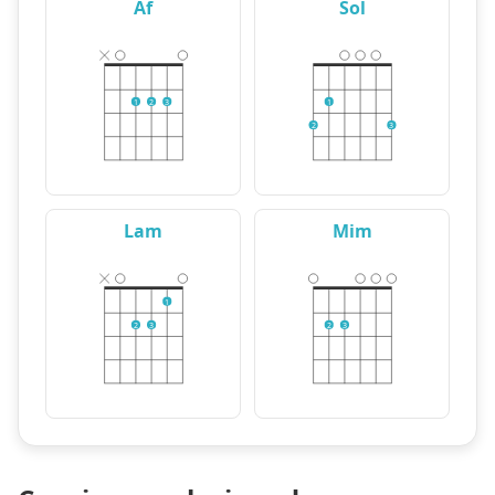
Af
Sol
1
2
3
1
2
3
Lam
Mim
1
2
3
2
3