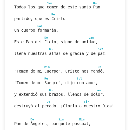
Mim
Do
Todos los que comen de este santo Pan
Re
partido, que es Cristo
Sol
un cuerpo formarán.
Do
Lam
Este Pan del Cielo, signo de unidad,
Do
Si7
llena nuestras almas de gracia y de paz.
Mim
Do
"Tomen de mi Cuerpo", Cristo nos mandó.
Re
Sol
"Tomen de mi Sangre", dijo con amor,
Do
Lam
y extendió sus brazos, llenos de dolor,
Do
Si7
destruyó el pecado. ¡Gloria a nuestro Dios!
Do
Sim
Mim
Pan de Ángeles, banquete pascual,