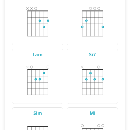
1
2
1
3
2
3
Lam
Si7
1
1
2
3
2
3
4
Sim
Mi