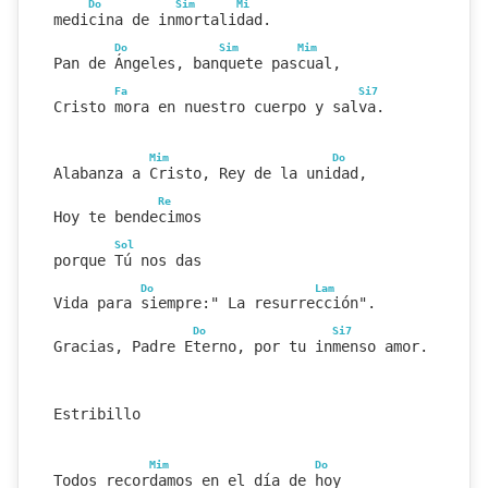
Do
Sim
Mi
medicina de inmortalidad.
Do
Sim
Mim
Pan de Ángeles, banquete pascual,
Fa
Si7
Cristo mora en nuestro cuerpo y salva.
Mim
Do
Alabanza a Cristo, Rey de la unidad,
Re
Hoy te bendecimos
Sol
porque Tú nos das
Do
Lam
Vida para siempre:" La resurrección".
Do
Si7
Gracias, Padre Eterno, por tu inmenso amor.
Estribillo
Mim
Do
Todos recordamos en el día de hoy