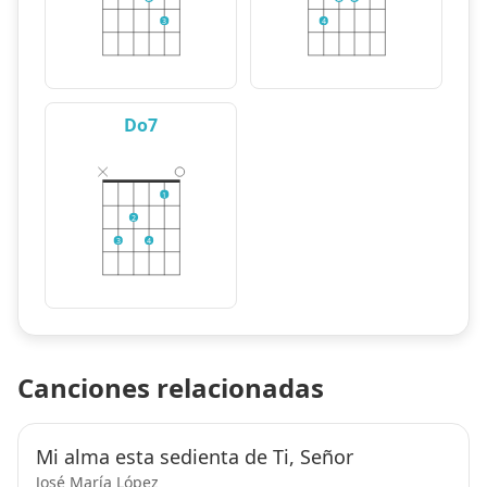
3
4
Do7
1
2
3
4
Canciones relacionadas
Mi alma esta sedienta de Ti, Señor
José María López