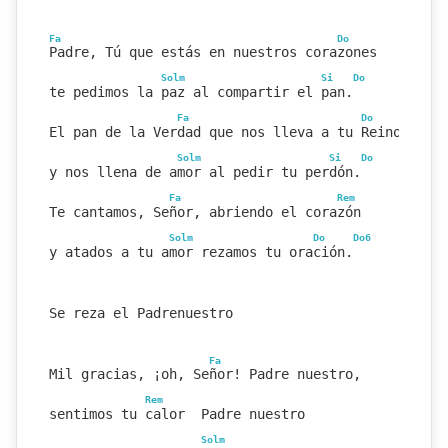
Fa
Do
Padre, Tú que estás en nuestros corazones
Solm
Si
Do
te pedimos la paz al compartir el pan.
Fa
Do
El pan de la Verdad que nos lleva a tu Reino
Solm
Si
Do
y nos llena de amor al pedir tu perdón.
Fa
Rem
Te cantamos, Señor, abriendo el corazón
Solm
Do
Do6
y atados a tu amor rezamos tu oración.
Se reza el Padrenuestro
Fa
Mil gracias, ¡oh, Señor! Padre nuestro,
Rem
sentimos tu calor  Padre nuestro
Solm