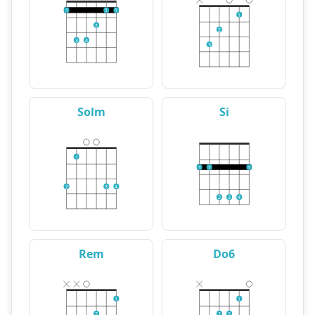
1
1
1
1
2
2
3
4
3
Solm
Si
1
1
1
1
2
3
4
2
3
4
Rem
Do6
1
1
2
2
3