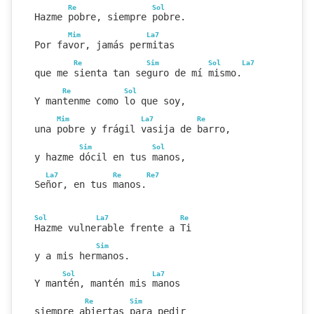
Re
Sol
Hazme pobre, siempre pobre.
Mim
La7
Por favor, jamás permitas
Re
Sim
Sol
La7
que me sienta tan seguro de mí mismo.
Re
Sol
Y mantenme como lo que soy,
Mim
La7
Re
una pobre y frágil vasija de barro,
Sim
Sol
y hazme dócil en tus manos,
La7
Re
Re7
Señor, en tus manos.
Sol
La7
Re
Hazme vulnerable frente a Ti
Sim
y a mis hermanos.
Sol
La7
Y mantén, mantén mis manos
Re
Sim
siempre abiertas para pedir