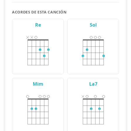
ACORDES DE ESTA CANCIÓN
Re
Sol
1
2
1
3
2
3
Mim
La7
2
3
2
3