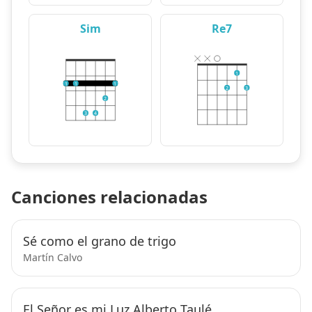
Sim
Re7
1
1
1
1
2
3
2
3
4
Canciones relacionadas
Sé como el grano de trigo
Martín Calvo
El Señor es mi Luz Alberto Taulé