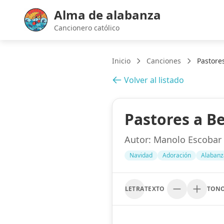
Alma de alabanza
Cancionero católico
Inicio
Canciones
Pastore
Volver al listado
Pastores a B
Autor:
Manolo Escobar
Navidad
Adoración
Alabanz
LETRA
TEXTO
TON