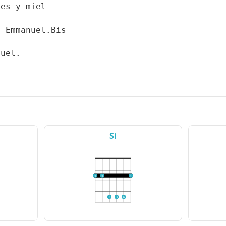
nes y miel
o Emmanuel.Bis
nuel.
Si
1
1
1
2
3
4