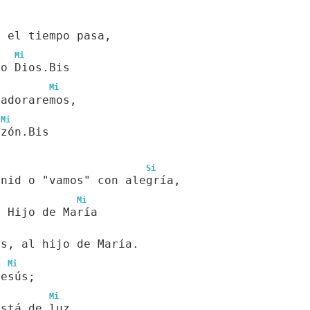
e el tiempo pasa,
Mi
ño Dios.Bis
Mi
 adoraremos,
Mi
azón.Bis
Si
enid o "vamos" con alegría,
Mi
l Hijo de María
os, al hijo de María.
Mi
Jesús;
Mi
está de luz.