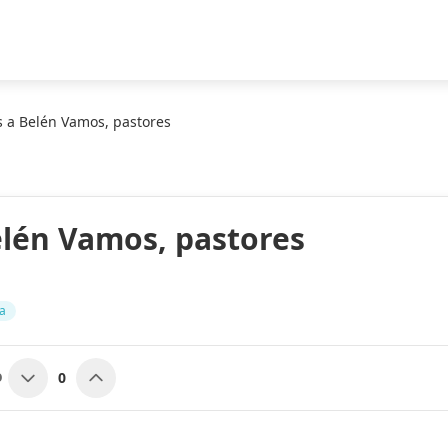
s a Belén Vamos, pastores
elén Vamos, pastores
a
0
O