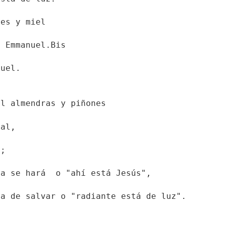
nes y miel
o Emmanuel.Bis
nuel.
al almendras y piñones
nal,
s;
da se hará  o "ahí está Jesús",
ha de salvar o "radiante está de luz".