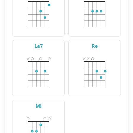
1
2
1
2
3
3
La7
Re
2
3
1
2
3
Mi
1
2
3