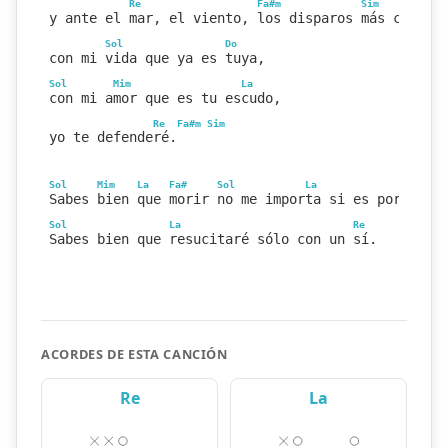
Re
Fa#m
Sim
y ante el mar, el viento, los disparos más certer
Sol
Do
con mi vida que ya es tuya,
Sol
Mim
La
con mi amor que es tu escudo,
Re
Fa#m
Sim
yo te defenderé.
Sol
Mim
La
Fa#
Sol
La
Re
Sim
Sabes bien que morir no me importa si es por tiii
Sol
La
Re
Sabes bien que resucitaré sólo con un sí.
ACORDES DE ESTA CANCIÓN
Re
La