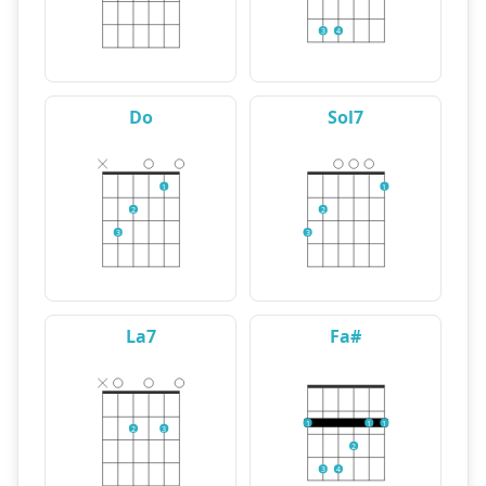
3
4
Do
Sol7
1
1
2
2
3
3
La7
Fa#
1
1
1
2
3
2
3
4