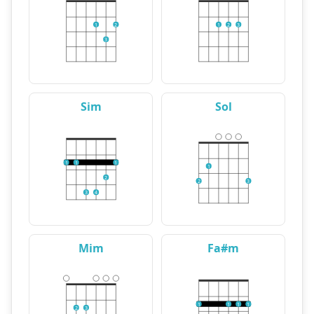
1
2
1
2
3
3
Sim
Sol
1
1
1
1
2
2
3
3
4
Mim
Fa#m
1
1
1
1
2
3