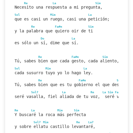
Re
La
Sim
Necesito una respuesta a mi pregunta,
Sol
Mim
La
que es casi un ruego, casi una petición;
Re
Fa#m
Sim
y la palabra que quiero oir de ti
Do
La
es sólo un sí, dime que sí.
Re
Fa#m
Sim
Tú, sabes bien que cada gesto, cada aliento,
Sol
Mim
La
cada susurro tuyo yo lo hago ley.
Re
Fa#m
Sim
Tú, sabes bien que es tu gobierno el que deseo,
Sol7
La
Re
La
Sim
Fa#m
Sol
seré vasalla, fiel aliada de tu voz,  seré vasall
Re
La
Mim
Sim
Y buscaré la roca más perfecta
Sol7
Mim
Re
La7
y sobre ellatu castillo levantaré,