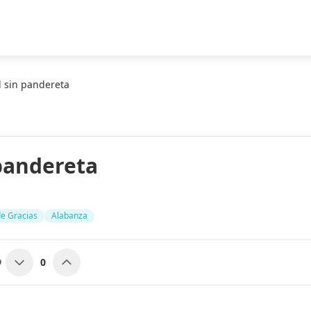
 sin pandereta
pandereta
de Gracias
Alabanza
0
O