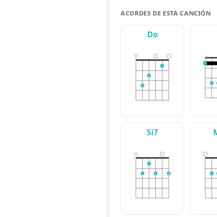
ACORDES DE ESTA CANCIÓN
Do
1
1
2
3
3
Si7
1
2
3
4
2