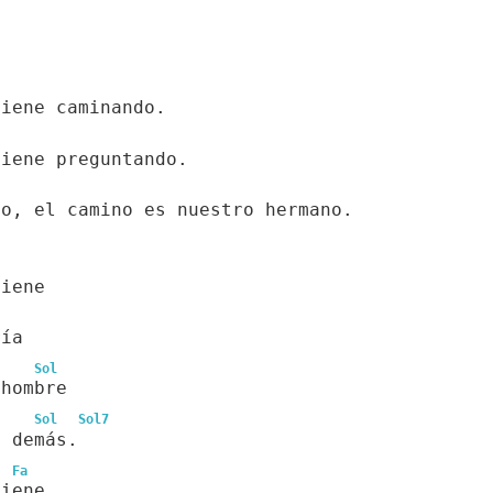
viene caminando.
viene preguntando.
lo, el camino es nuestro hermano.
viene
ría
Sol
 hombre
Sol
Sol7
s demás.
Fa
viene