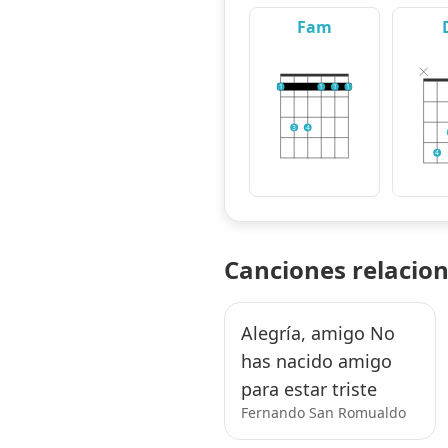
Fam
1
1
1
1
3
4
4
Canciones relacio
Alegría, amigo No
has nacido amigo
para estar triste
Fernando San Romualdo