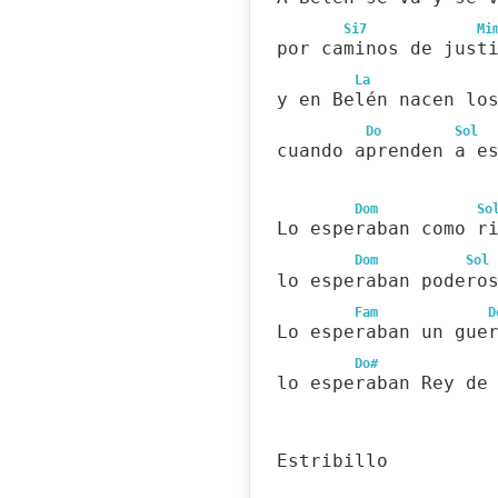
Si7
Mi
por caminos de just
La
y en Belén nacen lo
Do
Sol
cuando aprenden a e
Dom
So
Lo esperaban como r
Dom
Sol
lo esperaban podero
Fam
D
Lo esperaban un gue
Do#
lo esperaban Rey de
Estribillo