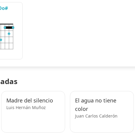
Do#
1
1
2
3
nadas
Madre del silencio
El agua no tiene
Luis Hernán Muñoz
color
Juan Carlos Calderón