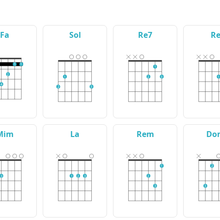
Fa
Sol
Re7
R
1
1
1
2
1
2
3
1
4
2
3
Mim
La
Rem
Do
1
2
3
1
2
3
2
3
3