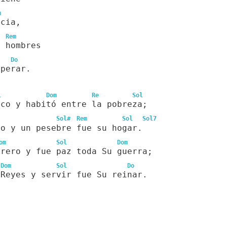
m
icia,
Rem
s hombres
Do
sperar.
l
Dom
Re
Sol
ico y habitó entre la pobreza;
Sol#
Rem
Sol
Sol7
so y un pesebre fue su hogar.
om
Sol
Dom
rrero y fue paz toda Su guerra;
Dom
Sol
Do
 Reyes y servir fue Su reinar.