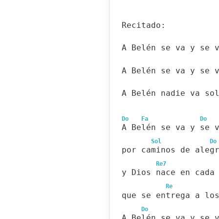
Recitado:
A Belén se va y se 
A Belén se va y se 
A Belén nadie va so
Do
Fa
Do
A Belén se va y se 
Sol
Do
por caminos de aleg
Re7
y Dios nace en cada
Re
que se entrega a lo
Do
A Belén se va y se 