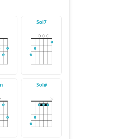
e
Sol7
1
2
2
3
3
m
Sol#
1
1
1
1
4
2
3