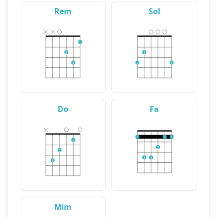
Rem
Sol
1
2
1
3
2
3
Do
Fa
1
1
1
1
2
2
3
4
3
Mim