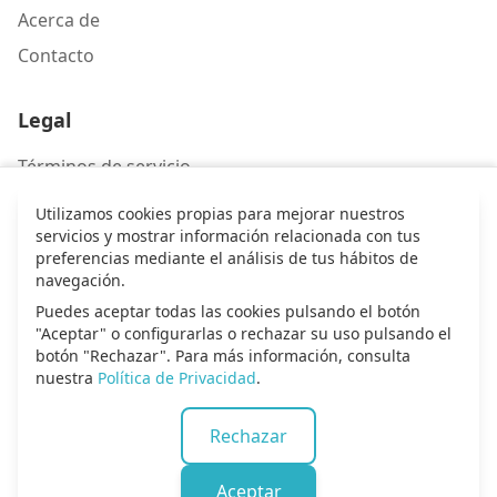
Acerca de
Contacto
Legal
Términos de servicio
Política de privacidad
Utilizamos cookies propias para mejorar nuestros
servicios y mostrar información relacionada con tus
preferencias mediante el análisis de tus hábitos de
Contacto
navegación.
Puedes aceptar todas las cookies pulsando el botón
Escríbenos
"Aceptar" o configurarlas o rechazar su uso pulsando el
botón "Rechazar". Para más información, consulta
nuestra
Política de Privacidad
.
© 2026 Alma de alabanza. Todos los derechos
Rechazar
reservados.
Aceptar