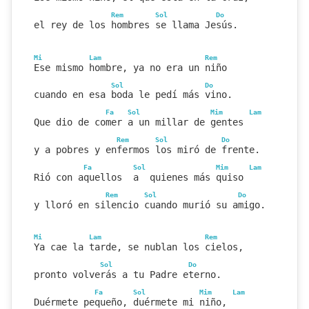
Rem
Sol
Do
el rey de los hombres se llama Jesús.
Mi
Lam
Rem
Ese mismo hombre, ya no era un niño
Sol
Do
cuando en esa boda le pedí más vino.
Fa
Sol
Mim
Lam
Que dio de comer a un millar de gentes 
Rem
Sol
Do
y a pobres y enfermos los miró de frente.
Fa
Sol
Mim
Lam
Rió con aquellos  a  quienes más quiso 
Rem
Sol
Do
y lloró en silencio cuando murió su amigo.
Mi
Lam
Rem
Ya cae la tarde, se nublan los cielos,
Sol
Do
pronto volverás a tu Padre eterno.
Fa
Sol
Mim
Lam
Duérmete pequeño, duérmete mi niño, 