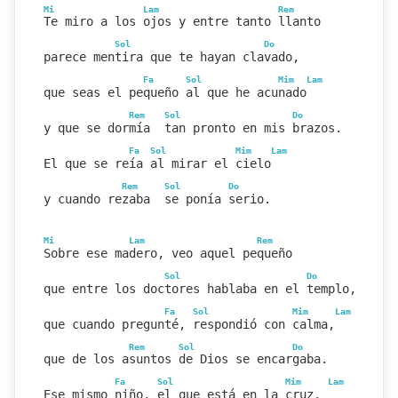
Mi
Lam
Rem
Te miro a los ojos y entre tanto llanto
Sol
Do
parece mentira que te hayan clavado,
Fa
Sol
Mim
Lam
que seas el pequeño al que he acunado
Rem
Sol
Do
y que se dormía  tan pronto en mis brazos.
Fa
Sol
Mim
Lam
El que se reía al mirar el cielo
Rem
Sol
Do
y cuando rezaba  se ponía serio.
Mi
Lam
Rem
Sobre ese madero, veo aquel pequeño
Sol
Do
que entre los doctores hablaba en el templo,
Fa
Sol
Mim
Lam
que cuando pregunté, respondió con calma,
Rem
Sol
Do
que de los asuntos de Dios se encargaba.
Fa
Sol
Mim
Lam
Ese mismo niño, el que está en la cruz, 