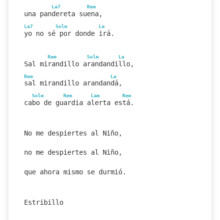
La7
Rem
una pandereta suena,
La7
Solm
La
yo no sé por donde irá.
Rem
Solm
La
Sal mirandillo arandandillo,
Rem
La
sal mirandillo arandandá,
Solm
Rem
Lam
Rem
cabo de guardia alerta está.
No me despiertes al Niño,
no me despiertes al Niño,
que ahora mismo se durmió.
Estribillo