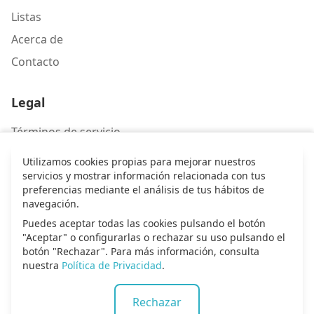
Listas
Acerca de
Contacto
Legal
Términos de servicio
Política de privacidad
Utilizamos cookies propias para mejorar nuestros
servicios y mostrar información relacionada con tus
preferencias mediante el análisis de tus hábitos de
Contacto
navegación.
Escríbenos
Puedes aceptar todas las cookies pulsando el botón
"Aceptar" o configurarlas o rechazar su uso pulsando el
botón "Rechazar". Para más información, consulta
nuestra
Política de Privacidad
.
© 2026 Alma de alabanza. Todos los derechos
Rechazar
reservados.