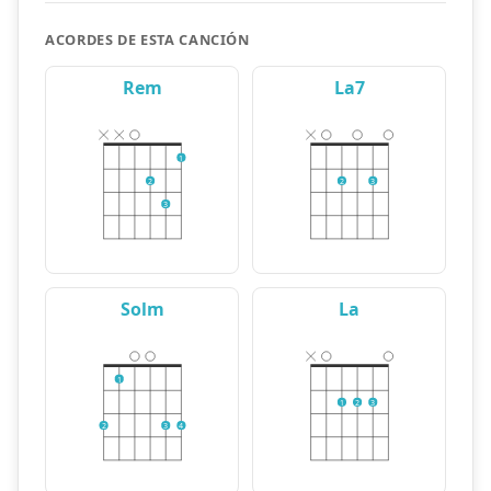
ACORDES DE ESTA CANCIÓN
Rem
La7
1
2
2
3
3
Solm
La
1
1
2
3
2
3
4