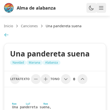
Alma de alabanza
Inicio
Canciones
Una pandereta suena
Una pandereta suena
Navidad
Mariana
Alabanza
0
LETRA
TEXTO
TONO
Rem
La7
Rem
Una pandereta suena,