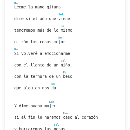
Do
Léeme la mano gitana
Sol
dime si el año que viene
Fa
tendremos más de lo mismo
Do
o irán las cosas mejor.
Do
Si volveré a emocionarme
Sol
con el llanto de un niño,
Fa
con la ternura de un beso
Do
que alguien nos da.
Lam
Y dime buena mujer
Rem
si al fin le haremos caso al corazón
Sol
y borraremos las penas