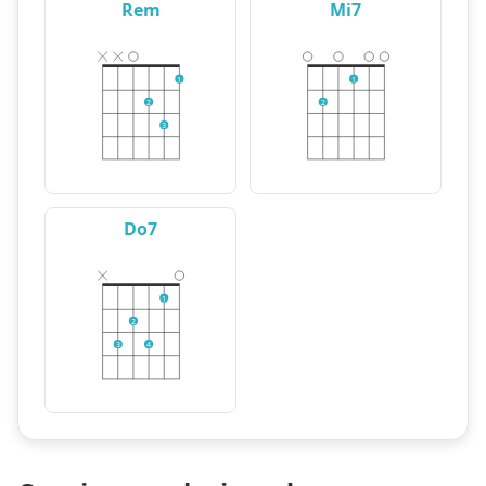
Rem
Mi7
1
1
2
2
3
Do7
1
2
3
4