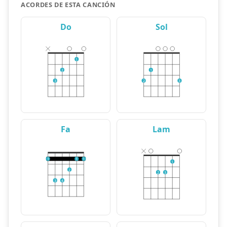
ACORDES DE ESTA CANCIÓN
Do
Sol
1
2
1
3
2
3
Fa
Lam
1
1
1
1
2
2
3
3
4