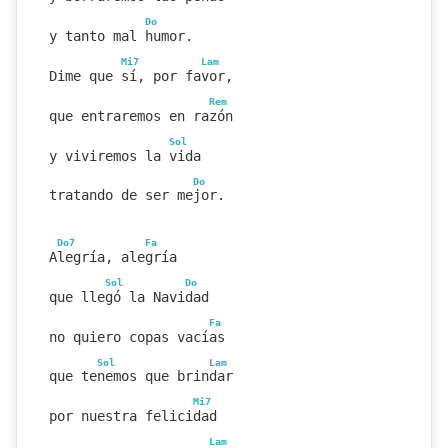
Do
y tanto mal humor.
Mi7
Lam
Dime que sí, por favor,
Rem
que entraremos en razón
Sol
y viviremos la vida
Do
tratando de ser mejor.
Do7
Fa
Alegría, alegría
Sol
Do
que llegó la Navidad
Fa
no quiero copas vacías
Sol
Lam
que tenemos que brindar
Mi7
por nuestra felicidad
Lam